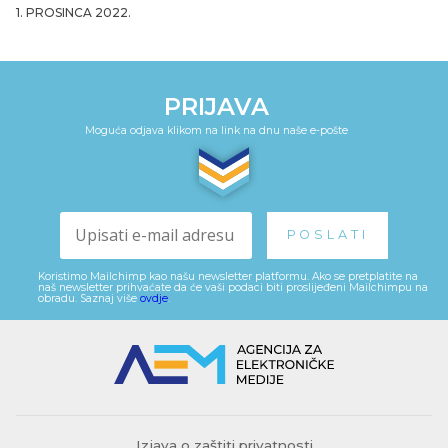
1. PROSINCA 2022.
PRIJAVA
Moguća odjava klikom na link na dnu naše e-pošte
Koristimo Mailchimp kao našu newsletter platformu. Ako se pretplatite na
naš newsletter prihvaćate da će vaši podaci biti proslijeđeni Mailchimpu na
obradu. Saznaj više
ovdje
.
Izjava o zaštiti privatnosti