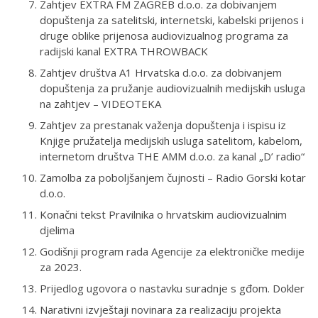
Zahtjev EXTRA FM ZAGREB d.o.o. za dobivanjem
dopuštenja za satelitski, internetski, kabelski prijenos i
druge oblike prijenosa audiovizualnog programa za
radijski kanal EXTRA THROWBACK
Zahtjev društva A1 Hrvatska d.o.o. za dobivanjem
dopuštenja za pružanje audiovizualnih medijskih usluga
na zahtjev – VIDEOTEKA
Zahtjev za prestanak važenja dopuštenja i ispisu iz
Knjige pružatelja medijskih usluga satelitom, kabelom,
internetom društva THE AMM d.o.o. za kanal „D’ radio“
Zamolba za poboljšanjem čujnosti – Radio Gorski kotar
d.o.o.
Konačni tekst Pravilnika o hrvatskim audiovizualnim
djelima
Godišnji program rada Agencije za elektroničke medije
za 2023.
Prijedlog ugovora o nastavku suradnje s gđom. Dokler
Narativni izvještaji novinara za realizaciju projekta