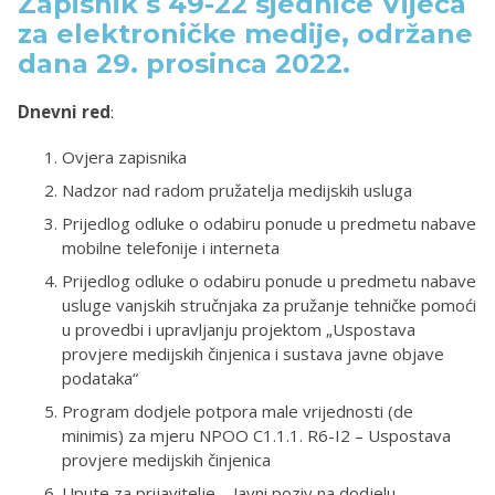
Zapisnik s 49-22 sjednice Vijeća
za elektroničke medije, održane
dana 29. prosinca 2022.
Dnevni red
:
Ovjera zapisnika
Nadzor nad radom pružatelja medijskih usluga
Prijedlog odluke o odabiru ponude u predmetu nabave
mobilne telefonije i interneta
Prijedlog odluke o odabiru ponude u predmetu nabave
usluge vanjskih stručnjaka za pružanje tehničke pomoći
u provedbi i upravljanju projektom „Uspostava
provjere medijskih činjenica i sustava javne objave
podataka“
Program dodjele potpora male vrijednosti (de
minimis) za mjeru NPOO C1.1.1. R6-I2 – Uspostava
provjere medijskih činjenica
Upute za prijavitelje – Javni poziv na dodjelu