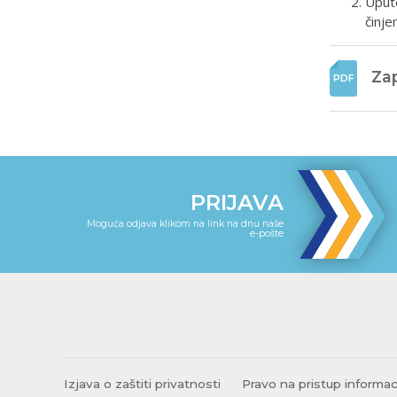
Upute
činje
Zap
PRIJAVA
Moguća odjava klikom na link na dnu naše
e-pošte
Izjava o zaštiti privatnosti
Pravo na pristup informa