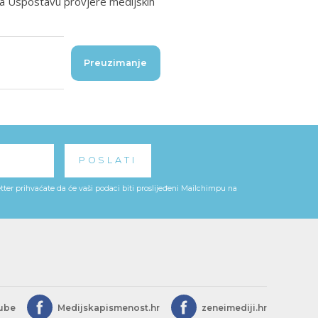
 za Uspostavu provjere medijskih
Preuzimanje
ter prihvaćate da će vaši podaci biti proslijeđeni Mailchimpu na
ube
Medijskapismenost.hr
zeneimediji.hr