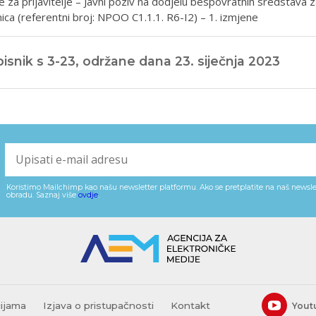
 za prijavitelje – Javni poziv na dodjelu bespovratnih sredstava
nica (referentni broj: NPOO C1.1.1. R6-I2) – 1. izmjene
isnik s 3-23, održane dana 23. siječnja 2023
Koristimo Mailchimp kao našu newsletter platformu. Ako se pretplatite na naš newslet
obradu. Saznaj više
ovdje
.
cijama
Izjava o pristupačnosti
Kontakt
Yout