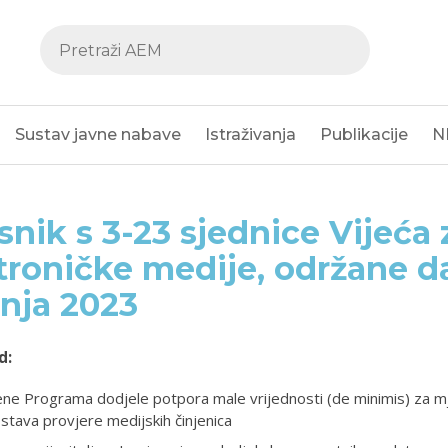
Sustav javne nabave
Istraživanja
Publikacije
N
snik s 3-23 sjednice Vijeća 
troničke medije, održane d
čnja 2023
d:
ene Programa dodjele potpora male vrijednosti (de minimis) za m
tava provjere medijskih činjenica