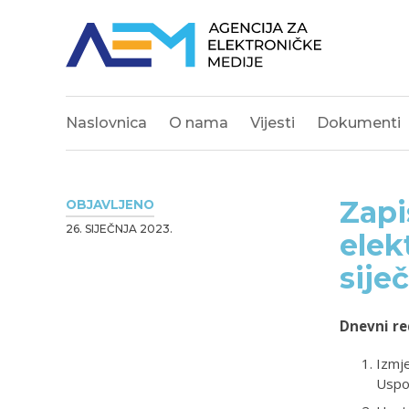
Naslovnica
O nama
Vijesti
Dokumenti
Zapi
OBJAVLJENO
26. SIJEČNJA 2023.
elek
sije
Dnevni re
Izmj
Uspos