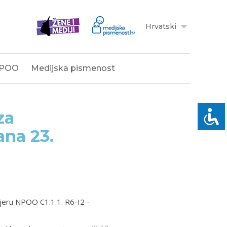
Hrvatski
POO
Medijska pismenost
za
ana 23.
jeru NPOO C1.1.1. R6-I2 –