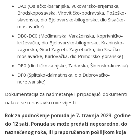
DA0 (Osječko-baranjska, Vukovarsko-srijemska,
Brodskoposavska, Virovitičko-podravska, Požeško-
slavonska, dio Bjelovarsko-bilogorske, dio Sisačko-
moslavačke)
DB0-DC0 (Međimurska, Varaždinska, Koprivničko-
križevačka, dio Bjelovarsko-bilogorske, Krapinsko-
zagorska, Grad Zagreb, Zagrebačka, dio Sisačko-
moslavačke, Karlovačka, dio Primorsko-goranske)
DE0 (dio Ličko-senjske, Zadarska, Šibensko-kninska)
DF0 (Splitsko-dalmatinska, dio Dubrovačko-
neretvanske)
Dokumentacija za nadmetanje i pripadajući dokumenti
nalaze se u nastavku ove vijesti.
Rok za podnošenje ponuda je 7. travnja 2023. godine
do 12 sati. Ponuda se može predati neposredno, do
naznačenog roka
,
ili preporučenom pošiljkom koja