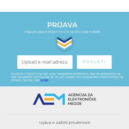
PRIJAVA
Moguća odjava klikom na link na dnu naše e-pošte
Koristimo Mailchimp kao našu newsletter platformu. Ako se pretplatite na
naš newsletter prihvaćate da će vaši podaci biti proslijeđeni Mailchimpu na
obradu. Saznaj više
ovdje
.
Izjava o zaštiti privatnosti