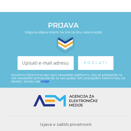
PRIJAVA
Moguća odjava klikom na link na dnu naše e-pošte
Koristimo Mailchimp kao našu newsletter platformu. Ako se pretplatite na
naš newsletter prihvaćate da će vaši podaci biti proslijeđeni Mailchimpu na
obradu. Saznaj više
ovdje
.
Izjava o zaštiti privatnosti