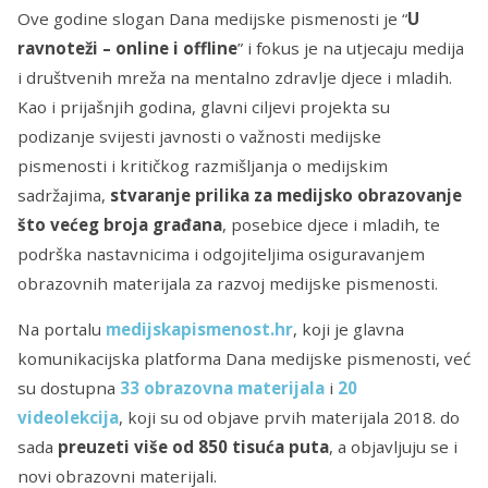
Ove godine slogan Dana medijske pismenosti je “
U
ravnoteži – online i offline
” i fokus je na utjecaju medija
i društvenih mreža na mentalno zdravlje djece i mladih.
Kao i prijašnjih godina, glavni ciljevi projekta su
podizanje svijesti javnosti o važnosti medijske
pismenosti i kritičkog razmišljanja o medijskim
sadržajima,
stvaranje prilika za medijsko obrazovanje
što većeg broja građana
, posebice djece i mladih, te
podrška nastavnicima i odgojiteljima osiguravanjem
obrazovnih materijala za razvoj medijske pismenosti.
Na portalu
medijskapismenost.hr
, koji je glavna
komunikacijska platforma Dana medijske pismenosti, već
su dostupna
33 obrazovna materijala
i
20
videolekcija
, koji su od objave prvih materijala 2018. do
sada
preuzeti više od 850 tisuća puta
, a objavljuju se i
novi obrazovni materijali.