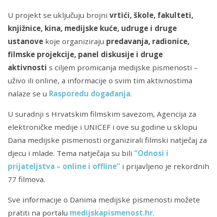
U projekt se uključuju brojni
vrtići, škole, fakulteti,
knjižnice, kina, medijske kuće, udruge i druge
ustanove
koje organiziraju
predavanja, radionice,
filmske projekcije, panel diskusije i druge
aktivnosti
s ciljem promicanja medijske pismenosti –
uživo ili online, a informacije o svim tim aktivnostima
nalaze se u
Rasporedu događanja
.
U suradnji s Hrvatskim filmskim savezom, Agencija za
elektroničke medije i UNICEF i ove su godine u sklopu
Dana medijske pismenosti organizirali filmski natječaj za
djecu i mlade. Tema natječaja su bili
“
Odnosi i
prijateljstva – online i offline
“
i prijavljeno je rekordnih
77 filmova.
Sve informacije o Danima medijske pismenosti možete
pratiti na portalu
medijskapismenost.hr
.