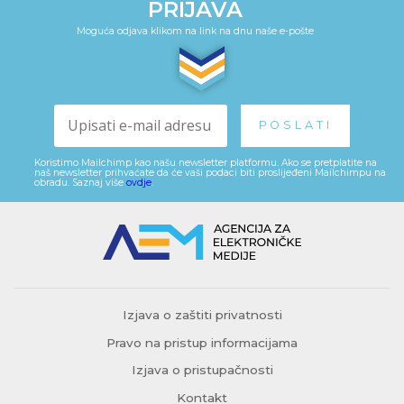
PRIJAVA
Moguća odjava klikom na link na dnu naše e-pošte
Koristimo Mailchimp kao našu newsletter platformu. Ako se pretplatite na
naš newsletter prihvaćate da će vaši podaci biti proslijeđeni Mailchimpu na
obradu. Saznaj više
ovdje
.
Izjava o zaštiti privatnosti
Pravo na pristup informacijama
Izjava o pristupačnosti
Kontakt