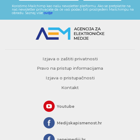
Koristimo Mailchimp kao našu newsletter platformu. Ako se pretplatite na
naš newsletter prihvaćate da će vaši podaci biti proslijeđeni Mailchimpu na
obradu. Saznaj više
ovdje
.
Izjava o zaštiti privatnosti
Pravo na pristup informacijama
Izjava o pristupačnosti
Kontakt
Youtube
Medijskapismenost.hr
zeneimediji.hr