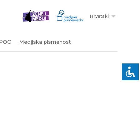
Hrvatski
POO
Medijska pismenost