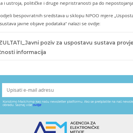
ja i ustroja, političke i druge nepristranosti pa do nepostojanj
dodjeli bespovratnih sredstava u sklopu NPOO mjere „Usposta
i sustava javne objave podataka“ nalazi se ovdje:
ZULTATI_Javni poziv za uspostavu sustava provj
čnosti informacija
Koristimo Mailchimp kao našu newsletter platformu. Ako se pretplatite na naš newslet
obradu. Saznaj više
ovdje
.