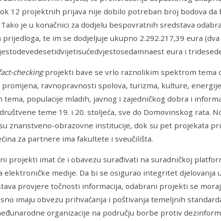
ok 12 projektnih prijava nije dobilo potreban broj bodova da bi
 Tako je u konačnici za dodjelu bespovratnih sredstava odabr
 prijedloga, te im se dodjeljuje ukupno 2.292.217,39 eura (dva
jestodevedesetidvijetisućedvjestosedamnaest eura i tridesede
fact-checking
projekti bave se vrlo raznolikim spektrom tema o
 promjena, ravnopravnosti spolova, turizma, kulture, energije,
h tema, populacije mladih, javnog i zajedničkog dobra i inform
 društvene teme 19. i 20. stoljeća, sve do Domovinskog rata. N
su znanstveno-obrazovne institucije, dok su pet projekata prij
ćina za partnere ima fakultete i sveučilišta.
ni projekti imat će i obavezu surađivati na suradničkoj platfor
a elektroničke medije. Da bi se osigurao integritet djelovanja
stava provjere točnosti informacija, odabrani projekti se moraj
sno imaju obvezu prihvaćanja i poštivanja temeljnih standarda
međunarodne organizacije na području borbe protiv dezinforma