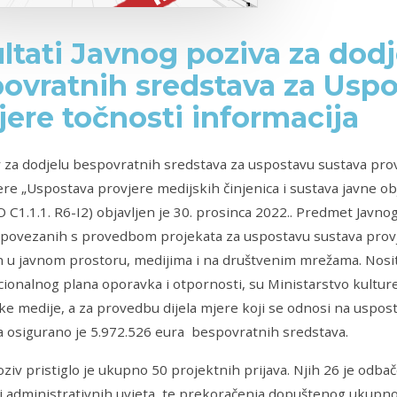
ltati Javnog poziva za dodj
ovratnih sredstava za Uspo
jere točnosti informacija
v za dodjelu bespovratnih sredstava za uspostavu sustava prov
re „Uspostava provjere medijskih činjenica i sustava javne ob
 C1.1.1. R6-I2) objavljen je 30. prosinca 2022.. Predmet Javnog
 povezanih s provedbom projekata za uspostavu sustava provj
h u javnom prostoru, medijima i na društvenim mrežama. Nosite
ionalnog plana oporavka i otpornosti, su Ministarstvo kulture 
ke medije, a za provedbu dijela mjere koji se odnosi na uspos
a osigurano je 5.972.526 eura bespovratnih sredstava.
oziv pristiglo je ukupno 50 projektnih prijava. Njih 26 je odb
i administrativnih uvjeta, te prekoračenja dopuštenog ukupno