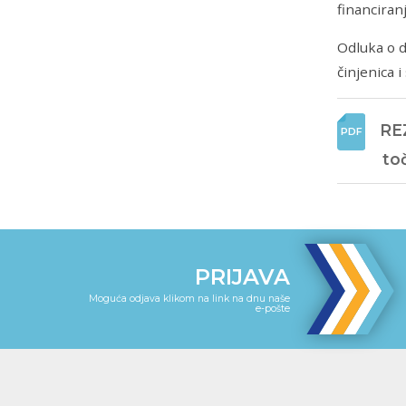
financiran
Odluka o 
činjenica 
RE
to
PRIJAVA
Moguća odjava klikom na link na dnu naše
e-pošte