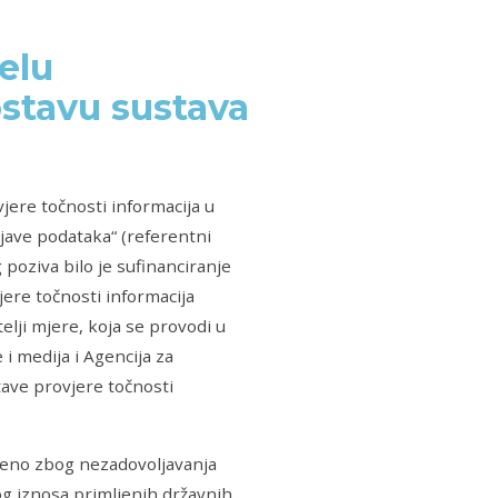
elu
stavu sustava
jere točnosti informacija u
jave podataka“ (referentni
 poziva bilo je sufinanciranje
ere točnosti informacija
lji mjere, koja se provodi u
i medija i Agencija za
tave provjere točnosti
ačeno zbog nezadovoljavanja
g iznosa primljenih državnih