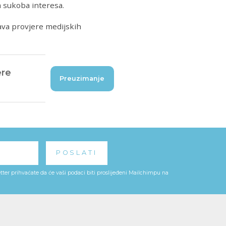
a sukoba interesa.
va provjere medijskih
ere
Preuzimanje
ter prihvaćate da će vaši podaci biti proslijeđeni Mailchimpu na