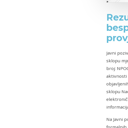
Rezu
besp
prov
Javni pozi
sklopu mje
broj: NPOO
aktivnosti
objavljeni
sklopu Nac
elektronič
informacij
Na Javni p
formalnih 