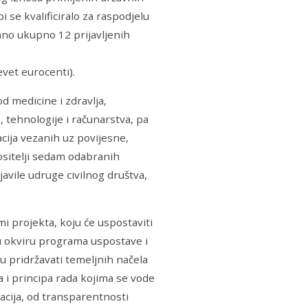
 se kvalificiralo za raspodjelu
ano ukupno 12 prijavljenih
vet eurocenti).
d medicine i zdravlja,
 tehnologije i računarstva, pa
acija vezanih uz povijesne,
ositelji sedam odabranih
avile udruge civilnog društva,
mi projekta, koju će uspostaviti
 u okviru programa uspostave i
u pridržavati temeljnih načela
 i principa rada kojima se vode
cija, od transparentnosti