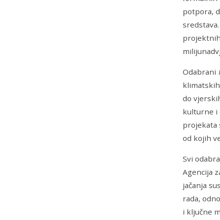
potpora, d
sredstava.
projektnih
milijunadv
Odabrani
klimatskih
do vjerski
kulturne i
projekata 
od kojih ve
Svi odabra
Agencija z
jačanja su
rada, odno
i ključne 