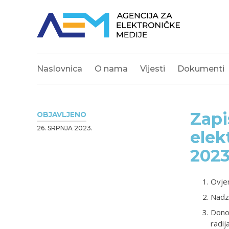
Naslovnica
O nama
Vijesti
Dokumenti
Zapi
OBJAVLJENO
26. SRPNJA 2023.
elek
2023
Ovjer
Nadzo
Donoš
radij