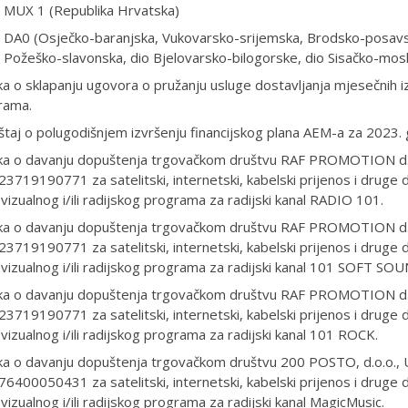
MUX 1 (Republika Hrvatska)
DA0 (Osječko-baranjska, Vukovarsko-srijemska, Brodsko-posavsk
Požeško-slavonska, dio Bjelovarsko-bilogorske, dio Sisačko-mosl
a o sklapanju ugovora o pružanju usluge dostavljanja mjesečnih i
rama.
štaj o polugodišnjem izvršenju financijskog plana AEM-a za 2023. 
ka o davanju dopuštenja trgovačkom društvu RAF PROMOTION d.o.
23719190771 za satelitski, internetski, kabelski prijenos i druge
vizualnog i/ili radijskog programa za radijski kanal RADIO 101.
ka o davanju dopuštenja trgovačkom društvu RAF PROMOTION d.o.
23719190771 za satelitski, internetski, kabelski prijenos i druge
vizualnog i/ili radijskog programa za radijski kanal 101 SOFT SO
ka o davanju dopuštenja trgovačkom društvu RAF PROMOTION d.o.
23719190771 za satelitski, internetski, kabelski prijenos i druge
vizualnog i/ili radijskog programa za radijski kanal 101 ROCK.
a o davanju dopuštenja trgovačkom društvu 200 POSTO, d.o.o., U
76400050431 za satelitski, internetski, kabelski prijenos i druge
vizualnog i/ili radijskog programa za radijski kanal MagicMusic.