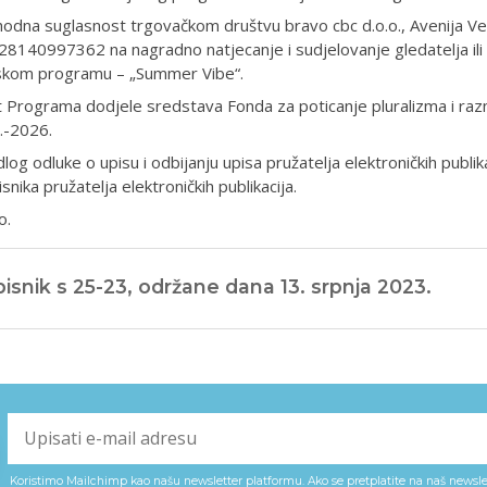
odna suglasnost trgovačkom društvu bravo cbc d.o.o., Avenija V
28140997362 na nagradno natjecanje i sudjelovanje gledatelja ili s
jskom programu – „Summer Vibe“.
 Programa dodjele sredstava Fonda za poticanje pluralizma i razn
.-2026.
dlog odluke o upisu i odbijanju upisa pružatelja elektroničkih publika
isnika pružatelja elektroničkih publikacija.
o.
isnik s 25-23, održane dana 13. srpnja 2023.
Koristimo Mailchimp kao našu newsletter platformu. Ako se pretplatite na naš newslet