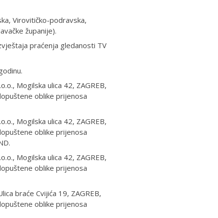
a, Virovitičko-podravska,
avačke županije).
zvještaja praćenja gledanosti TV
godinu.
o., Mogilska ulica 42, ZAGREB,
 dopuštene oblike prijenosa
o., Mogilska ulica 42, ZAGREB,
 dopuštene oblike prijenosa
UND.
o., Mogilska ulica 42, ZAGREB,
 dopuštene oblike prijenosa
lica braće Cvijića 19, ZAGREB,
 dopuštene oblike prijenosa