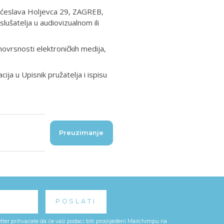
ećeslava Holjevca 29, ZAGREB,
lušatelja u audiovizualnom ili
ovrsnosti elektroničkih medija,
cija u Upisnik pružatelja i ispisu
Preuzimanje
ter prihvaćate da će vaši podaci biti proslijeđeni Mailchimpu na