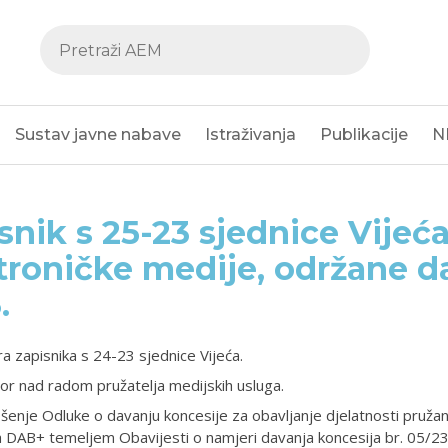
Sustav javne nabave
Istraživanja
Publikacije
N
snik s 25-23 sjednice Vijeća
troničke medije, održane da
.
a zapisnika s 24-23 sjednice Vijeća.
r nad radom pružatelja medijskih usluga.
enje Odluke o davanju koncesije za obavljanje djelatnosti pružan
a DAB+ temeljem Obavijesti o namjeri davanja koncesija br. 05/23