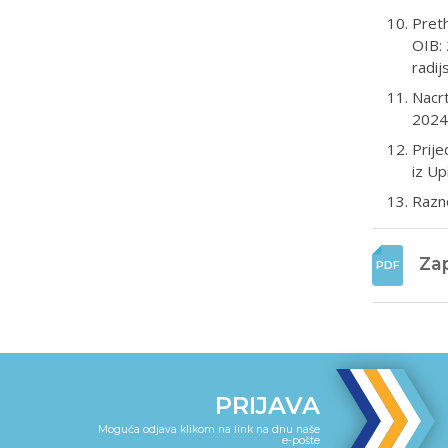
Preth
OIB: 
radi
Nacrt
2024
Prije
iz Up
Razn
Zap
PRIJAVA
Moguća odjava klikom na link na dnu naše
e-pošte