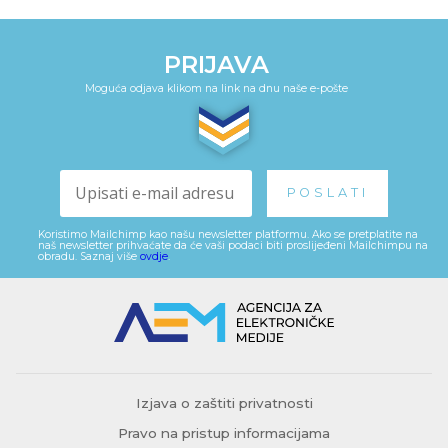
PRIJAVA
Moguća odjava klikom na link na dnu naše e-pošte
Koristimo Mailchimp kao našu newsletter platformu. Ako se pretplatite na
naš newsletter prihvaćate da će vaši podaci biti proslijeđeni Mailchimpu na
obradu. Saznaj više
ovdje
.
Izjava o zaštiti privatnosti
Pravo na pristup informacijama