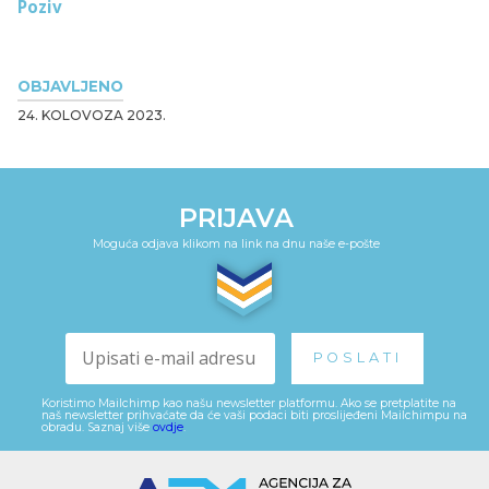
Poziv
OBJAVLJENO
24. KOLOVOZA 2023.
PRIJAVA
Moguća odjava klikom na link na dnu naše e-pošte
Koristimo Mailchimp kao našu newsletter platformu. Ako se pretplatite na
naš newsletter prihvaćate da će vaši podaci biti proslijeđeni Mailchimpu na
obradu. Saznaj više
ovdje
.