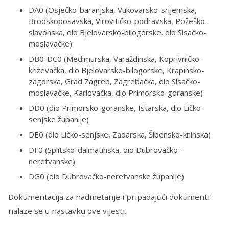
DA0 (Osječko-baranjska, Vukovarsko-srijemska,
Brodskoposavska, Virovitičko-podravska, Požeško-
slavonska, dio Bjelovarsko-bilogorske, dio Sisačko-
moslavačke)
DB0-DC0 (Međimurska, Varaždinska, Koprivničko-
križevačka, dio Bjelovarsko-bilogorske, Krapinsko-
zagorska, Grad Zagreb, Zagrebačka, dio Sisačko-
moslavačke, Karlovačka, dio Primorsko-goranske)
DD0 (dio Primorsko-goranske, Istarska, dio Ličko-
senjske županije)
DE0 (dio Ličko-senjske, Zadarska, Šibensko-kninska)
DF0 (Splitsko-dalmatinska, dio Dubrovačko-
neretvanske)
DG0 (dio Dubrovačko-neretvanske županije)
Dokumentacija za nadmetanje i pripadajući dokumenti
nalaze se u nastavku ove vijesti.