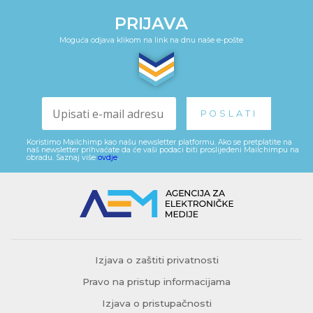
PRIJAVA
Moguća odjava klikom na link na dnu naše e-pošte
Koristimo Mailchimp kao našu newsletter platformu. Ako se pretplatite na
naš newsletter prihvaćate da će vaši podaci biti proslijeđeni Mailchimpu na
obradu. Saznaj više
ovdje
.
Izjava o zaštiti privatnosti
Pravo na pristup informacijama
Izjava o pristupačnosti