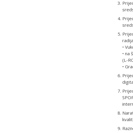
Prije
sreds
Prije
sreds
Prije
radij
• Vuk
• na 
(L-R
• Gra
Prije
digit
Prije
SPORT
inter
Narat
kvali
Razn