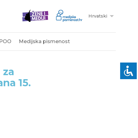
Hrvatski
POO
Medijska pismenost
 za
na 15.