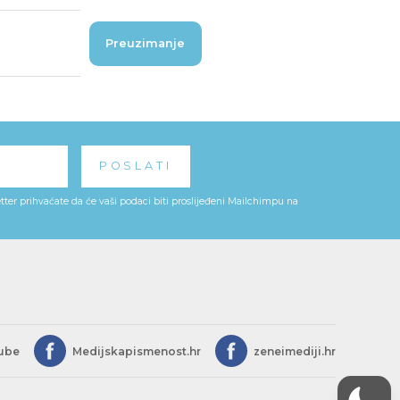
Preuzimanje
ter prihvaćate da će vaši podaci biti proslijeđeni Mailchimpu na
ube
Medijskapismenost.hr
zeneimediji.hr