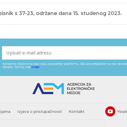
isnik s 37-23, održane dana 15. studenog 2023.
Koristimo Mailchimp kao našu newsletter platformu. Ako se pretplatite na naš newslet
obradu. Saznaj više
ovdje
.
cijama
Izjava o pristupačnosti
Kontakt
Yout