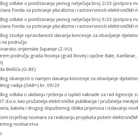
dlog odluke o poništavanju javnog natječaja broj 2/23 (potpora ma
tava Fonda za poticanje pluralizma i raznovrsnosti elektroničkih 
dlog odluke o poništavanju javnog natječaja broj 3/23 (potpora ma
tava Fonda za poticanje pluralizma i raznovrsnosti elektroničkih 
dlog studije opravdanosti davanja koncesije za obavljanje djelatn
a na području:
ovarsko-srijemske županije (Z-VU)
širem području grada Rovinja (grad Rovinj i općine Bale, Kanfanar, 
O)
da Belišća (G-BE)
dlog obavijesti o namjeri davanja koncesije za obavljanje djelatno
alnog radija (DAB+) br. 09/23
dlog odluka o ukidanju rješenja o isplati naknade za rad Agenci
 d.o.o. kao pružatelja elektroničke publikacije i pružatelja medij
neta, kabela i drugog dopuštenog oblika prijenosa i izdavanju novi
ivni izvještaji novinara za realizaciju projekata putem elektroničkih
tetnog novinarstva
o