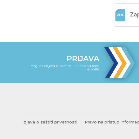
Zap
PRIJAVA
Moguća odjava klikom na link na dnu naše
e-pošte
Izjava o zaštiti privatnosti
Pravo na pristup informa