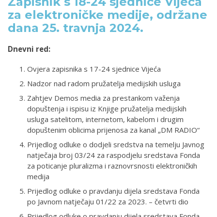
Zapisnik s 18-24 sjednice Vijeća
za elektroničke medije, održane
dana 25. travnja 2024.
Dnevni red:
Ovjera zapisnika s 17-24 sjednice Vijeća
Nadzor nad radom pružatelja medijskih usluga
Zahtjev Demos media za prestankom važenja
dopuštenja i ispisu iz Knjige pružatelja medijskih
usluga satelitom, internetom, kabelom i drugim
dopuštenim oblicima prijenosa za kanal „DM RADIO“
Prijedlog odluke o dodjeli sredstva na temelju Javnog
natječaja broj 03/24 za raspodjelu sredstava Fonda
za poticanje pluralizma i raznovrsnosti elektroničkih
medija
Prijedlog odluke o pravdanju dijela sredstava Fonda
po Javnom natječaju 01/22 za 2023. – četvrti dio
Prijedlog odluke o pravdanju dijela sredstava Fonda