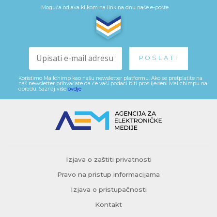
Moguća odjava klikom na link na dnu naše e-pošte
Koristimo Mailchimp kao našu newsletter platformu. Ako se pretplatite na
naš newsletter prihvaćate da će vaši podaci biti proslijeđeni Mailchimpu na
obradu. Saznaj više
ovdje
.
Izjava o zaštiti privatnosti
Pravo na pristup informacijama
Izjava o pristupačnosti
Kontakt