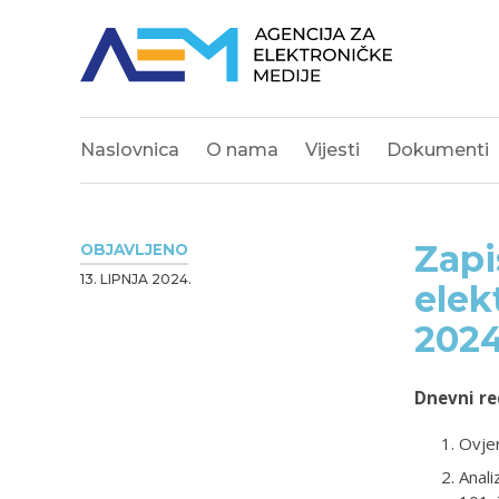
Naslovnica
O nama
Vijesti
Dokumenti
Zapi
OBJAVLJENO
13. LIPNJA 2024.
elek
202
Dnevni re
Ovjer
Anali