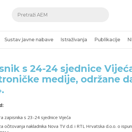
Sustav javne nabave
Istraživanja
Publikacije
N
snik s 24-24 sjednice Vijeć
troničke medije, održane da
4.
d:
a zapisnika s 23-24 sjednice Vijeća
za očitovanja nakladnika Nova TV d.d. i RTL Hrvatska d.o.o. o ispun