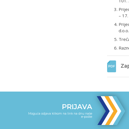
101.
Prije
– 17.
Prije
d.o.o.
Treća
Razn
Zap
PRIJAVA
Moguća odjava klikom na link na dnu naše
e-pošte