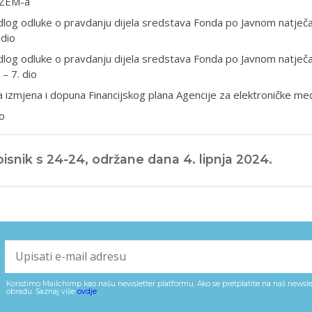
 ZEM-a
dlog odluke o pravdanju dijela sredstava Fonda po Javnom natječa
 dio
dlog odluke o pravdanju dijela sredstava Fonda po Javnom natječ
 – 7. dio
 izmjena i dopuna Financijskog plana Agencije za elektroničke me
o
isnik s 24-24, održane dana 4. lipnja 2024.
Koristimo Mailchimp kao našu newsletter platformu. Ako se pretplatite na naš newslet
obradu. Saznaj više
ovdje
.