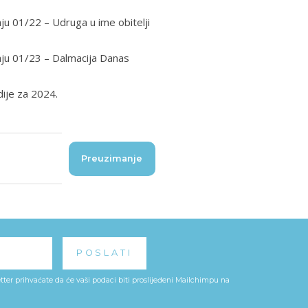
ju 01/22 – Udruga u ime obitelji
aju 01/23 – Dalmacija Danas
dije za 2024.
Preuzimanje
ter prihvaćate da će vaši podaci biti proslijeđeni Mailchimpu na