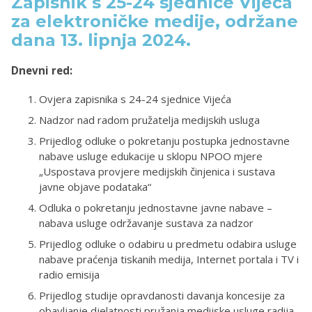
Zapisnik s 25-24 sjednice Vijeća
za elektroničke medije, održane
dana 13. lipnja 2024.
Dnevni red:
Ovjera zapisnika s 24-24 sjednice Vijeća
Nadzor nad radom pružatelja medijskih usluga
Prijedlog odluke o pokretanju postupka jednostavne
nabave usluge edukacije u sklopu NPOO mjere
„Uspostava provjere medijskih činjenica i sustava
javne objave podataka“
Odluka o pokretanju jednostavne javne nabave –
nabava usluge održavanje sustava za nadzor
Prijedlog odluke o odabiru u predmetu odabira usluge
nabave praćenja tiskanih medija, Internet portala i TV i
radio emisija
Prijedlog studije opravdanosti davanja koncesije za
obavljanje djelatnosti pružanja medijske usluge radija