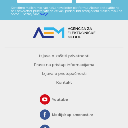
Koristimo Mailchimp kao našu newsletter platformu. Ako se pretplatite na
naš newsletter prihvaćate da će vaši podaci biti proslijeđeni Mailchimpu na
obradu. Saznaj više
ovdje
.
Izjava o zaštiti privatnosti
Pravo na pristup informacijama
Izjava o pristupačnosti
Kontakt
Youtube
Medijskapismenost.hr