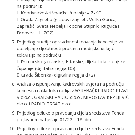
na području:
 Koprivničko-križevačke županije – Z-KC
 Grada Zagreba (gradovi Zagreb, Velika Gorica,
Zaprešić, Sveta Nedelja i općine Stupnik, Rugvica i
Brdovec – L-ZG2)
Prijedlog studije opravdanosti davanja koncesije za
obavljanje djelatnosti pružanja medijske usluge
televizije na području:
 Primorsko-goranske, Istarske, dijela Ličko-senjske
županije (digitalna regija D5)
 Grada Šibenika (digitalna regija d72)
Analiza o ispunjavanju kadrovskih uvjeta na području
koncesija nakladnika radija ZAGREBAČKI RADIO PLAVI
9 d.o.o., GRADSKI RADIO d.o.o., MIROSLAV KRALJEVIĆ
d.o.o. i RADIO TRSAT d.o.o.
Prijedlog odluke o pravdanju dijela sredstava Fonda
po Javnom natječaju 01/22 – 18. dio
Prijedlog odluke o pravdanju dijela sredstava Fonda
po Javnom natječaju 01/22 – 19. dio – SLOBODNI