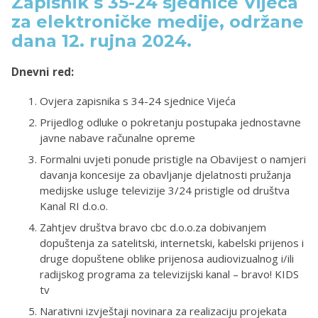
Zapisnik s 35-24 sjednice Vijeća
za elektroničke medije, održane
dana 12. rujna 2024.
Dnevni red:
Ovjera zapisnika s 34-24 sjednice Vijeća
Prijedlog odluke o pokretanju postupaka jednostavne
javne nabave računalne opreme
Formalni uvjeti ponude pristigle na Obavijest o namjeri
davanja koncesije za obavljanje djelatnosti pružanja
medijske usluge televizije 3/24 pristigle od društva
Kanal RI d.o.o.
Zahtjev društva bravo cbc d.o.o.za dobivanjem
dopuštenja za satelitski, internetski, kabelski prijenos i
druge dopuštene oblike prijenosa audiovizualnog i/ili
radijskog programa za televizijski kanal – bravo! KIDS
tv
Narativni izvještaji novinara za realizaciju projekata