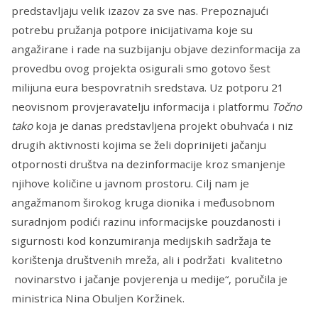
predstavljaju velik izazov za sve nas. Prepoznajući
potrebu pružanja potpore inicijativama koje su
angažirane i rade na suzbijanju objave dezinformacija za
provedbu ovog projekta osigurali smo gotovo šest
milijuna eura bespovratnih sredstava. Uz potporu 21
neovisnom provjeravatelju informacija i platformu
Točno
tako
koja je danas predstavljena projekt obuhvaća i niz
drugih aktivnosti kojima se želi doprinijeti jačanju
otpornosti društva na dezinformacije kroz smanjenje
njihove količine u javnom prostoru. Cilj nam je
angažmanom širokog kruga dionika i međusobnom
suradnjom podići razinu informacijske pouzdanosti i
sigurnosti kod konzumiranja medijskih sadržaja te
korištenja društvenih mreža, ali i podržati kvalitetno
novinarstvo i jačanje povjerenja u medije“, poručila je
ministrica Nina Obuljen Koržinek.