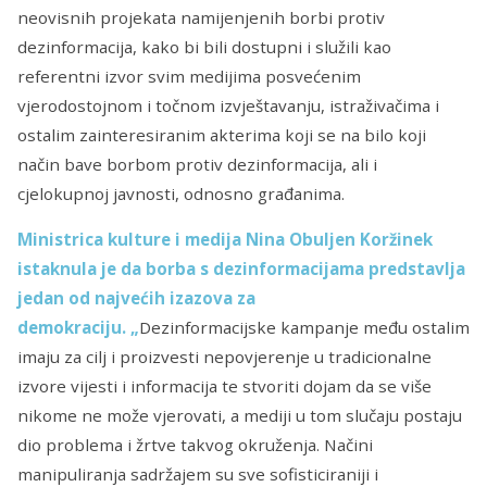
neovisnih projekata namijenjenih borbi protiv
dezinformacija, kako bi bili dostupni i služili kao
referentni izvor svim medijima posvećenim
vjerodostojnom i točnom izvještavanju, istraživačima i
ostalim zainteresiranim akterima koji se na bilo koji
način bave borbom protiv dezinformacija, ali i
cjelokupnoj javnosti, odnosno građanima.
Ministrica kulture i medija Nina Obuljen Koržinek
istaknula je da borba s dezinformacijama predstavlja
jedan od najvećih izazova za
demokraciju. „
Dezinformacijske kampanje među ostalim
imaju za cilj i proizvesti nepovjerenje u tradicionalne
izvore vijesti i informacija te stvoriti dojam da se više
nikome ne može vjerovati, a mediji u tom slučaju postaju
dio problema i žrtve takvog okruženja. Načini
manipuliranja sadržajem su sve sofisticiraniji i