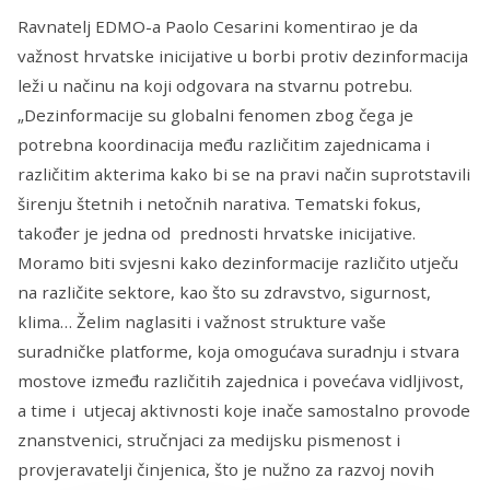
Ravnatelj EDMO-a Paolo Cesarini komentirao je da
važnost hrvatske inicijative u borbi protiv dezinformacija
leži u načinu na koji odgovara na stvarnu potrebu.
„Dezinformacije su globalni fenomen zbog čega je
potrebna koordinacija među različitim zajednicama i
različitim akterima kako bi se na pravi način suprotstavili
širenju štetnih i netočnih narativa. Tematski fokus,
također je jedna od prednosti hrvatske inicijative.
Moramo biti svjesni kako dezinformacije različito utječu
na različite sektore, kao što su zdravstvo, sigurnost,
klima… Želim naglasiti i važnost strukture vaše
suradničke platforme, koja omogućava suradnju i stvara
mostove između različitih zajednica i povećava vidljivost,
a time i utjecaj aktivnosti koje inače samostalno provode
znanstvenici, stručnjaci za medijsku pismenost i
provjeravatelji činjenica, što je nužno za razvoj novih