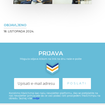
OBJAVLJENO
18. LISTOPADA 2024.
PRIJAVA
Moguća odjava klikom na link na dnu naše e-pošte
Koristimo Mailchimp kao našu newsletter platformu. Ako se pretplatite na
naš newsletter prihvaćate da će vaši podaci biti proslijeđeni Mailchimpu na
obradu. Saznaj više
ovdje
.