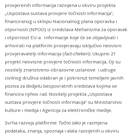
provjerenih informacija razvijena u okviru projekta
„Uspostava sustava provjere točnosti informacija“,
financiranog u sklopu Nacionalnog plana oporavka i
otpornosti (NPOO) iz sredstava Mehanizma za oporavak
i otpornost EU-a. Informacije koje će se objavljivati i
arhivirati na platformi provjeravaju isključivo neovisni
provjeravatelji informacija (
fact-chekeri).
Ukupno 21
projekt neovisne provjere točnosti informacija, čiji su
nositelji znanstveno-obrazovne ustanove i udruge
civilnog društva odabran je i pokrenut temeljem javnih
poziva za dodjelu bespovratnih sredstava kojima se
financira njihov rad. Nositelji projekta „Uspostava
sustava provjere točnosti informacija“ su Ministarstvo
kulture i medija i Agencija za elektroničke medije.
Svrha razvoja platforme
Točno tako
je razmjena
podataka, znanja, spoznaja i alata razvijenih u okviru