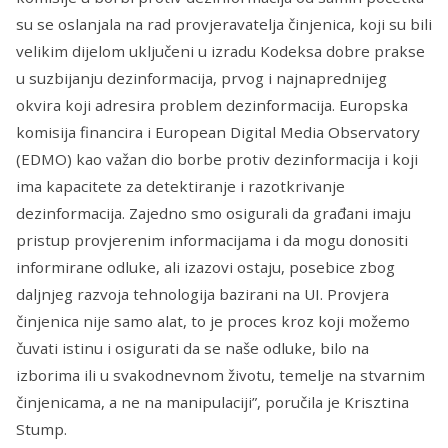
su se oslanjala na rad provjeravatelja činjenica, koji su bili
velikim dijelom uključeni u izradu Kodeksa dobre prakse
u suzbijanju dezinformacija, prvog i najnaprednijeg
okvira koji adresira problem dezinformacija. Europska
komisija financira i European Digital Media Observatory
(EDMO) kao važan dio borbe protiv dezinformacija i koji
ima kapacitete za detektiranje i razotkrivanje
dezinformacija. Zajedno smo osigurali da građani imaju
pristup provjerenim informacijama i da mogu donositi
informirane odluke, ali izazovi ostaju, posebice zbog
daljnjeg razvoja tehnologija bazirani na UI. Provjera
činjenica nije samo alat, to je proces kroz koji možemo
čuvati istinu i osigurati da se naše odluke, bilo na
izborima ili u svakodnevnom životu, temelje na stvarnim
činjenicama, a ne na manipulaciji”, poručila je Krisztina
Stump.