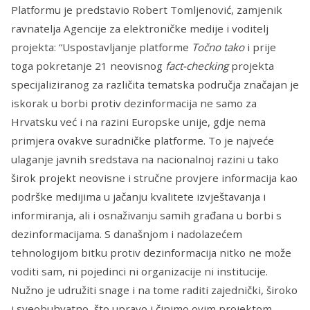
Platformu je predstavio Robert Tomljenović, zamjenik
ravnatelja Agencije za elektroničke medije i voditelj
projekta: “Uspostavljanje platforme
Točno tako
i prije
toga pokretanje 21 neovisnog
fact-checking
projekta
specijaliziranog za različita tematska područja značajan je
iskorak u borbi protiv dezinformacija ne samo za
Hrvatsku već i na razini Europske unije, gdje nema
primjera ovakve suradničke platforme. To je najveće
ulaganje javnih sredstava na nacionalnoj razini u tako
širok projekt neovisne i stručne provjere informacija kao
podrške medijima u jačanju kvalitete izvještavanja i
informiranja, ali i osnaživanju samih građana u borbi s
dezinformacijama. S današnjom i nadolazećem
tehnologijom bitku protiv dezinformacija nitko ne može
voditi sam, ni pojedinci ni organizacije ni institucije.
Nužno je udružiti snage i na tome raditi zajednički, široko
i sveobuhvatno, što upravo i činimo ovim projektom.