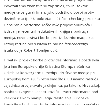
Povezali smo znanstvenu zajednicu, civilni sektor i
medije te osigurali financijsku podršku u borbi protiv
dezinformacija. Uz pokretanje 21 fact-checking projekta
i lansiranje platforme
Točno tako
projekt obuhvaća i
izdavanje recentnih edukativnih knjiga s područja
medija, novinarstva i borbe protiv dezinformacija kao i
razvoj računalnih sustava za rad na
fact-checkingu,
istaknuo je Robert Tomljenović.
Hrvatski projekt borbe protiv dezinformacija pozdravila
je u ime Europske unije Krisztina Stump, načelnica
Odjela za konvergenciju medija i društvene medije pri
Europskoj komisiji.
“
Sretni smo što u EU imamo rastuću
zajednicu provjeravatelja činjenica, pa tako i u Hrvatskoj,
osobito u vrijeme kada su različiti izvori informacija pod
velikim rizikom manipulacija. Nastojanja Europske
komisije u borbi protiv dezinformacija od samih početka