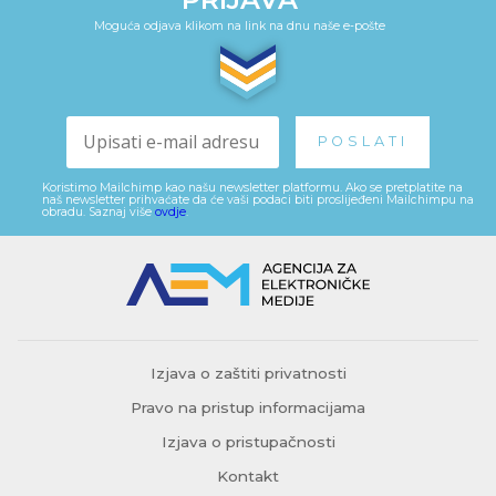
Moguća odjava klikom na link na dnu naše e-pošte
Koristimo Mailchimp kao našu newsletter platformu. Ako se pretplatite na
naš newsletter prihvaćate da će vaši podaci biti proslijeđeni Mailchimpu na
obradu. Saznaj više
ovdje
.
Izjava o zaštiti privatnosti
Pravo na pristup informacijama
Izjava o pristupačnosti
Kontakt