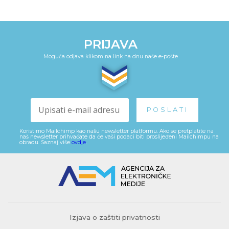
PRIJAVA
Moguća odjava klikom na link na dnu naše e-pošte
Koristimo Mailchimp kao našu newsletter platformu. Ako se pretplatite na
naš newsletter prihvaćate da će vaši podaci biti proslijeđeni Mailchimpu na
obradu. Saznaj više
ovdje
.
Izjava o zaštiti privatnosti