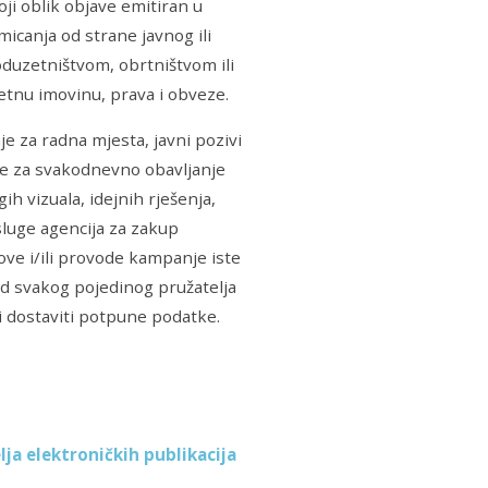
ji oblik objave emitiran u
micanja od strane javnog ili
oduzetništvom, obrtništvom ili
etnu imovinu, prava i obveze.
e za radna mjesta, javni pozivi
rebne za svakodnevno obavljanje
h vizuala, idejnih rješenja,
sluge agencija za zakup
ove i/ili provode kampanje iste
od svakog pojedinog pružatelja
li dostaviti potpune podatke.
lja elektroničkih publikacija