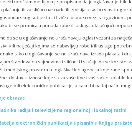
elektroničkim medijima je propisano da je oglašavanje bilo ko
 plaćanje ili za sličnu naknadu ili emisija u svrhu vlastitog pro
gospodarskog subjekta ili fizičke osobe u vezi s trgovinom, p
ko bi se promicala ponuda robe ili usluga, uključujući nepokr
o da se u oglašavanje ne uračunavaju oglasi vezani za natječaj
ozivi i/ili natječaji kojima se nabavljaju robe i/ili usluge pot
ednako tako u oglašavanje se ne uračunava izrada plakata i drugi
ajam štandova na sajmovima i slično. U slučaju da se koriste u
/ili medijskog prostora te oglašivačkih agencija koje rade spot
ne dostaviti iznose koje su za vaše ime i vaš račun uplatile k
sluge i/ili elektroničke publikacije, a kako bi na taj način mog
je obrazac
adnika radija i televizije na regionalnoj i lokalnoj razini
žatelja elektroničkih publikacija upisanih u Knjigu pružate