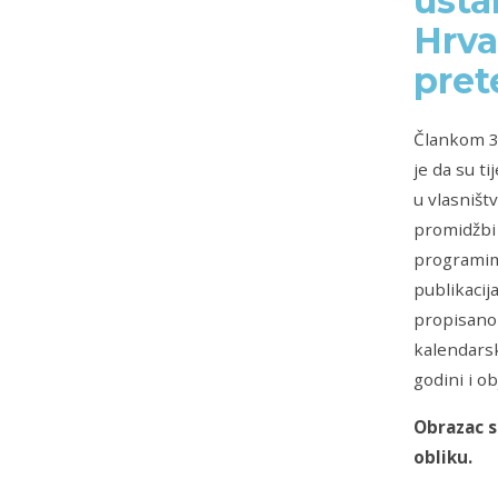
usta
Hrva
pret
Člankom 3
je da su t
u vlasništ
promidžbi i
programima 
publikacij
propisano 
kalendarsk
godini i o
Obrazac s
obliku.