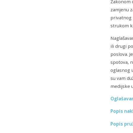
Zakonom o 
zamjenu za
privatnog 
strukom ka
Naglašavam
ili drugi p
poslova. J
spotova, n
oglasnog i
su vam duž
medijske u
Oglašavan
Popis nakl
Popis pru