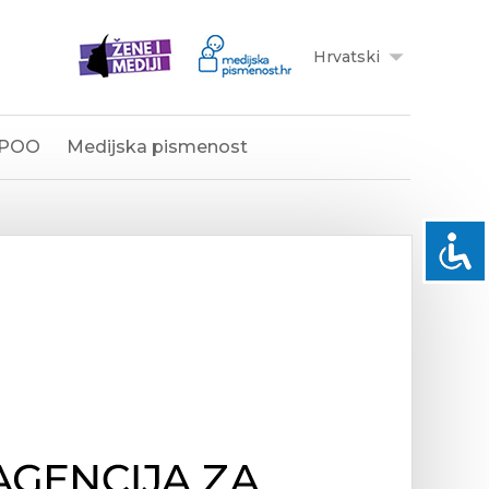
Hrvatski
POO
Medijska pismenost