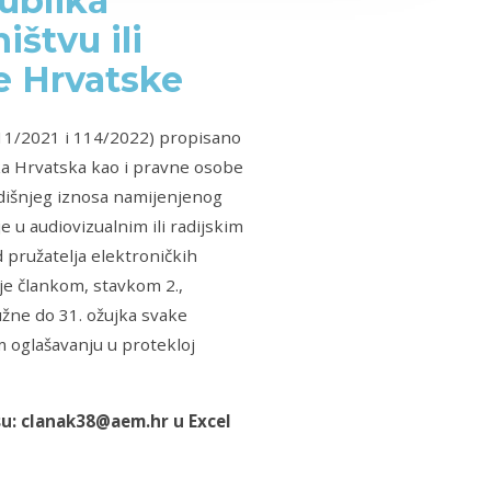
ublika
ištvu ili
e Hrvatske
11/2021 i 114/2022) propisano
ika Hrvatska kao i pravne osobe
odišnjeg iznosa namijenjenog
je u audiovizualnim ili radijskim
od pružatelja elektroničkih
 je člankom, stavkom 2.,
užne do 31. ožujka svake
m oglašavanju u protekloj
su: clanak38@aem.hr u Excel