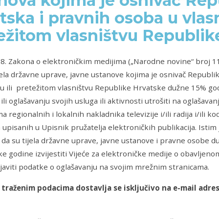
nova kojima je osnivač Rep
tska i pravnih osoba u vlasn
ežitom vlasništvu Republik
8. Zakona o elektroničkim medijima („Narodne novine“ broj 1
ijela državne uprave, javne ustanove kojima je osnivač Republ
vu ili pretežitom vlasništvu Republike Hrvatske dužne 15% g
li oglašavanju svojih usluga ili aktivnosti utrošiti na oglašavan
regionalnih i lokalnih nakladnika televizije i/ili radija i/ili k
a upisanih u Upisnik pružatelja elektroničkih publikacija. Istim
da su tijela državne uprave, javne ustanove i pravne osobe d
e godine izvijestiti Vijeće za elektroničke medije o obavljeno
bjaviti podatke o oglašavanju na svojim mrežnim stranicama.
 traženim podacima dostavlja se isključivo na e-mail adre