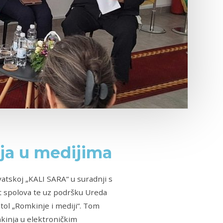
nja u medijima
tskoj „KALI SARA“ u suradnji s
t spolova te uz podršku Ureda
tol „Romkinje i mediji“. Tom
mkinja u elektroničkim