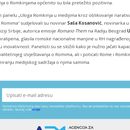
nja o Romkinjama općenito su bila pretežito pozitivna.
 panelu „Uloga Romkinja u medijima kroz oblikovanje narativ
 Romima“ sudjelovali su novinar
Saša Kosanović
, novinarka u
ziji Srbije, autorica emisije
Romano Them
na Radiju Beograd
U
hralipena, glasila romske nacionalne manjine u RH nagrađeno
u inovativnost. Panelisti su se složili kako je nužno jačati kapa
alitetnijeg izvještavanja o Romima, ali i poticati Rome i Romk
eiranju medijskog sadržaja o njima samima.
Koristimo Mailchimp kao našu newsletter platformu. Ako se pretplatite na naš newslet
obradu. Saznaj više
ovdje
.