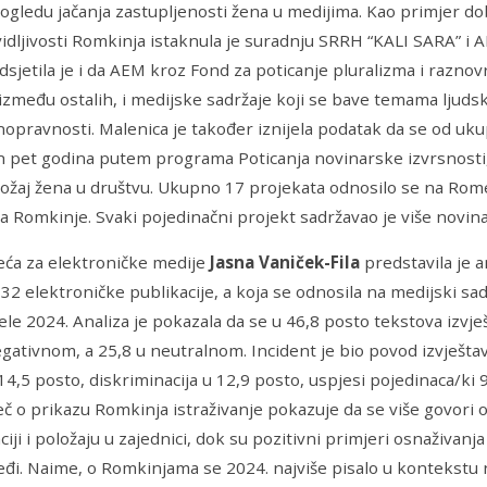
ogledu jačanja zastupljenosti žena u medijima. Kao primjer dob
idljivosti Romkinja istaknula je suradnju SRRH “KALI SARA” i 
odsjetila je i da AEM kroz Fond za poticanje pluralizma i razno
između ostalih, i medijske sadržaje koji se bave temama ljudsk
opravnosti. Malenica je također iznijela podatak da se od uku
h pet godina putem programa Poticanja novinarske izvrsnosti,
ložaj žena u društvu. Ukupno 17 projekata odnosilo se na Rome
a Romkinje. Svaki pojedinačni projekt sadržavao je više novin
jeća za elektroničke medije
Jasna Vaniček-Fila
predstavila je a
32 elektroničke publikacije, a koja se odnosila na medijski s
jele 2024. Analiza je pokazala da se u 46,8 posto tekstova izvj
gativnom, a 25,8 u neutralnom. Incident je bio povod izvještav
14,5 posto, diskriminacija u 12,9 posto, uspjesi pojedinaca/ki 9
ječ o prikazu Romkinja istraživanje pokazuje da se više govori o 
ciji i položaju u zajednici, dok su pozitivni primjeri osnaživan
jeđi. Naime, o Romkinjama se 2024. najviše pisalo u kontekstu 