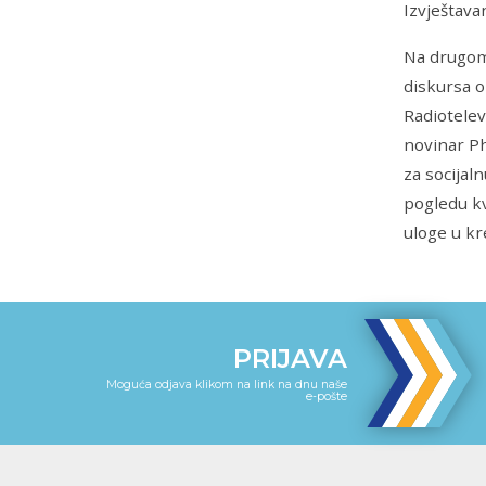
Izvještava
Na drugom
diskursa o
Radiotelevi
novinar P
za socijaln
pogledu kv
uloge u kr
PRIJAVA
Moguća odjava klikom na link na dnu naše
e-pošte