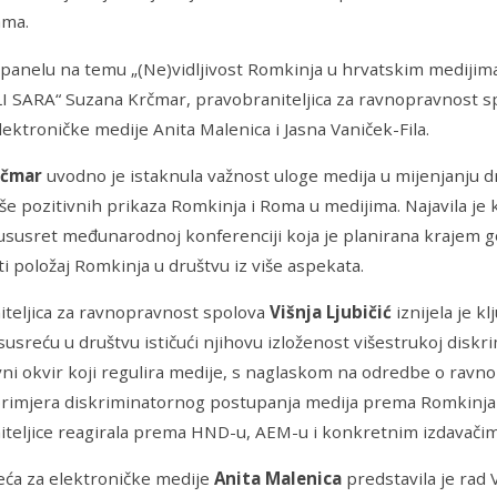
ama.
anelu na temu „(Ne)vidljivost Romkinja u hrvatskim medijima
 SARA“ Suzana Krčmar, pravobraniteljica za ravnopravnost spol
elektroničke medije Anita Malenica i Jasna Vaniček-Fila.
rčmar
uvodno je istaknula važnost uloge medija u mijenjanju dr
više pozitivnih prikaza Romkinja i Roma u medijima. Najavila je k
ususret međunarodnoj konferenciji koja je planirana krajem g
ti položaj Romkinja u društvu iz više aspekata.
teljica za ravnopravnost spolova
Višnja Ljubičić
iznijela je k
usreću u društvu ističući njihovu izloženost višestrukoj diskrim
i okvir koji regulira medije, s naglaskom na odredbe o ravnop
rimjera diskriminatornog postupanja medija prema Romkinjama
teljice reagirala prema HND-u, AEM-u i konkretnim izdavačim
jeća za elektroničke medije
Anita Malenica
predstavila je rad 