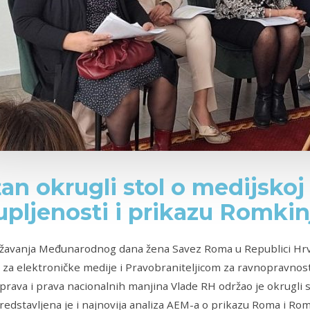
an okrugli stol o medijskoj
upljenosti i prikazu Romki
ežavanja Međunarodnog dana žena Savez Roma u Republici Hrva
za elektroničke medije i Pravobraniteljicom za ravnopravnos
 prava i prava nacionalnih manjina Vlade RH održao je okrugli s
redstavljena je i najnovija analiza AEM-a o prikazu Roma i Ro