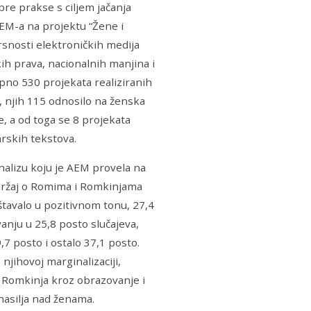
re prakse s ciljem jačanja
AEM-a na projektu “Žene i
vrsnosti elektroničkih medija
ih prava, nacionalnih manjina i
pno 530 projekata realiziranih
 njih 115 odnosilo na ženska
, a od toga se 8 projekata
arskih tekstova.
nalizu koju je AEM provela na
adržaj o Romima i Romkinjama
eštavalo u pozitivnom tonu, 27,4
anju u 25,8 posto slučajeva,
,7 posto i ostalo 37,1 posto.
njihovoj marginalizaciji,
ja Romkinja kroz obrazovanje i
nasilja nad ženama.