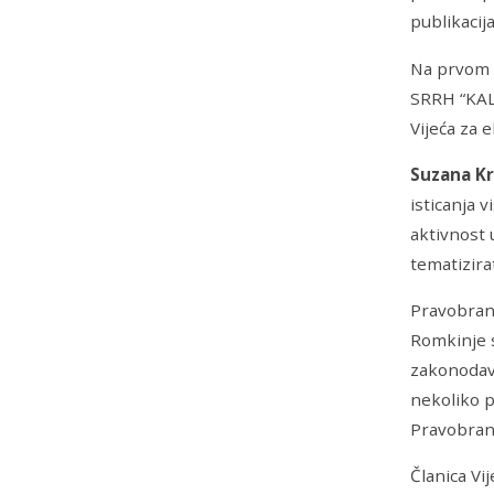
publikacij
Na prvom p
SRRH “KALI
Vijeća za 
Suzana K
isticanja 
aktivnost 
tematizira
Pravobrani
Romkinje s
zakonodavn
nekoliko p
Pravobrani
Članica Vi