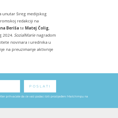
a unutar šireg medijskog
 romskoj redakciji na
na Beriša
te
Matej Čolig
,
g 2024.
SozialMarie
nagradom
citete novinara i urednika u
inje na preuzimanje aktivnije
ter prihvaćate da će vaši podaci biti proslijeđeni Mailchimpu na