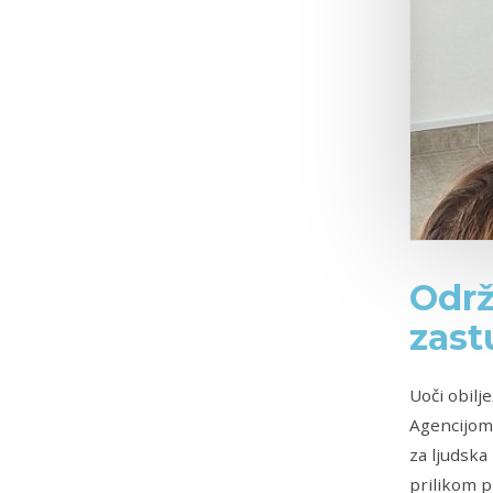
Održ
zast
Uoči obilj
Agencijom 
za ljudska
prilikom p