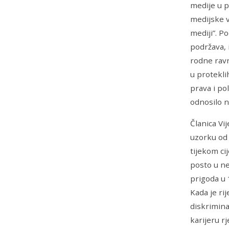
medije u p
medijske v
mediji”. P
podržava, 
rodne ravn
u protekli
prava i po
odnosilo n
Članica Vi
uzorku od 
tijekom ci
posto u ne
prigoda u 
Kada je ri
diskrimina
karijeru r