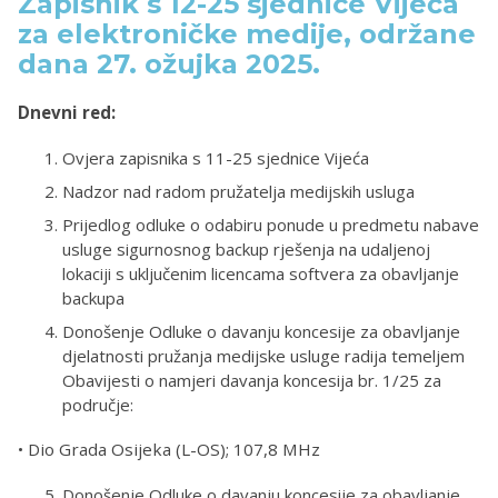
Zapisnik s 12-25 sjednice Vijeća
za elektroničke medije, održane
dana 27. ožujka 2025.
Dnevni red:
Ovjera zapisnika s 11-25 sjednice Vijeća
Nadzor nad radom pružatelja medijskih usluga
Prijedlog odluke o odabiru ponude u predmetu nabave
usluge sigurnosnog backup rješenja na udaljenoj
lokaciji s uključenim licencama softvera za obavljanje
backupa
Donošenje Odluke o davanju koncesije za obavljanje
djelatnosti pružanja medijske usluge radija temeljem
Obavijesti o namjeri davanja koncesija br. 1/25 za
područje:
• Dio Grada Osijeka (L-OS); 107,8 MHz
Donošenje Odluke o davanju koncesije za obavljanje