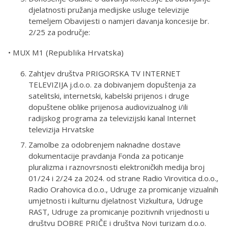
djelatnosti pružanja medijske usluge televizije
temeljem Obavijesti o namjeri davanja koncesije br.
2/25 za područje:
• MUX M1 (Republika Hrvatska)
Zahtjev društva PRIGORSKA TV INTERNET
TELEVIZIJA j.d.o.o. za dobivanjem dopuštenja za
satelitski, internetski, kabelski prijenos i druge
dopuštene oblike prijenosa audiovizualnog i/ili
radijskog programa za televizijski kanal Internet
televizija Hrvatske
Zamolbe za odobrenjem naknadne dostave
dokumentacije pravdanja Fonda za poticanje
pluralizma i raznovrsnosti elektroničkih medija broj
01/24 i 2/24 za 2024. od strane Radio Virovitica d.o.o.,
Radio Orahovica d.o.o., Udruge za promicanje vizualnih
umjetnosti i kulturnu djelatnost Vizkultura, Udruge
RAST, Udruge za promicanje pozitivnih vrijednosti u
društvu DOBRE PRIČE i društva Novi turizam d.o.o.