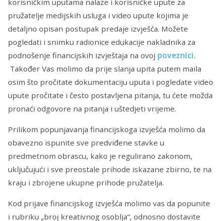
korisničkim uputama nalaze i korisničke upute za
pružatelje medijskih usluga i video upute kojima je
detaljno opisan postupak predaje izvješća. Možete
pogledati i snimku radionice edukacije nakladnika za
podnošenje financijskih izvještaja na ovoj
poveznici
.
Također Vas molimo da prije slanja upita putem maila
osim što pročitate dokumentaciju uputa i pogledate video
upute pročitate i često postavljena pitanja, tu ćete možda
pronaći odgovore na pitanja i uštedjeti vrijeme.
Prilikom popunjavanja financijskoga izvješća molimo da
obavezno ispunite sve predviđene stavke u
predmetnom obrascu, kako je regulirano zakonom,
uključujući i sve preostale prihode iskazane zbirno, te na
kraju i zbrojene ukupne prihode pružatelja.
Kod prijave financijskog izvješća molimo vas da popunite
i rubriku „broj kreativnog osoblja“, odnosno dostavite