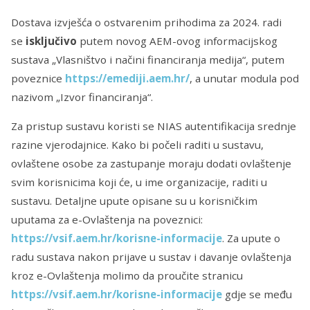
Dostava izvješća o ostvarenim prihodima za 2024. radi
se
isključivo
putem novog AEM-ovog informacijskog
sustava „Vlasništvo i načini financiranja medija“, putem
poveznice
https://emediji.aem.hr/
, a unutar modula pod
nazivom „Izvor financiranja“.
Za pristup sustavu koristi se NIAS autentifikacija srednje
razine vjerodajnice. Kako bi počeli raditi u sustavu,
ovlaštene osobe za zastupanje moraju dodati ovlaštenje
svim korisnicima koji će, u ime organizacije, raditi u
sustavu. Detaljne upute opisane su u korisničkim
uputama za e-Ovlaštenja na poveznici:
https://vsif.aem.hr/korisne-informacije
. Za upute o
radu sustava nakon prijave u sustav i davanje ovlaštenja
kroz e-Ovlaštenja molimo da proučite stranicu
https://vsif.aem.hr/korisne-informacije
gdje se među