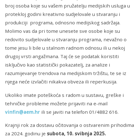
broj osoba koje su vašem pružatelju medijskih usluga u
protekloj godini kreativno sudjelovale u stvaranju i
produkciji programa, odnosno medijskog sadržaja.
Molimo vas da pri tome unesete sve osobe koje su
redovito sudjelovale u stvaranju programa, nevažno o
tome jesu li bile u stalnom radnom odnosu ili u nekoj
drugoj vrsti angažmana. Taj će se podatak koristiti
isključivo kao statistički pokazatelj, za analize i
razumijevanje trendova na medijskom tržištu, te se iz
njega neće izvlačiti nikakva obveza ili reperkusija.
Ukoliko imate poteškoća s radom u sustavu, greške i
tehničke probleme možete prijaviti na e-mail
vinfin@aem.hr
ili se javiti na telefon 01/4882 616.
Krajnji rok za dostavu očitovanja o ostvarenim prihodima
za 2024. godinu je
subota, 10.
svibnja 2025.