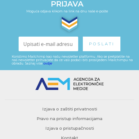
PRIJAVA
Moguća odjava klikom na link na dnu naše e-pošte
Koristimo Mailchimp kao našu newsletter platformu. Ako se pretplatite na
naš newsletter prihvaćate da će vaši podaci biti proslijeđeni Mailchimpu na
obradu. Saznaj više
ovdje
.
Izjava o zaštiti privatnosti
Pravo na pristup informacijama
Izjava o pristupačnosti
Kontakt