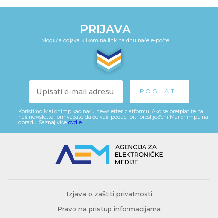
PRIJAVA
Moguća odjava klikom na link na dnu naše e-pošte
Koristimo Mailchimp kao našu newsletter platformu. Ako se pretplatite na
naš newsletter prihvaćate da će vaši podaci biti proslijeđeni Mailchimpu na
obradu. Saznaj više
ovdje
.
Izjava o zaštiti privatnosti
Pravo na pristup informacijama