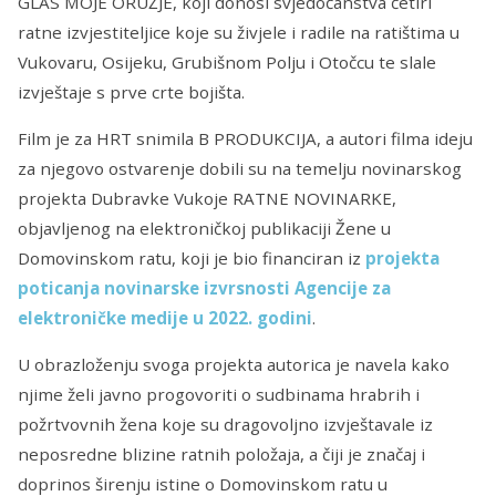
GLAS MOJE ORUŽJE, koji donosi svjedočanstva četiri
ratne izvjestiteljice koje su živjele i radile na ratištima u
Vukovaru, Osijeku, Grubišnom Polju i Otočcu te slale
izvještaje s prve crte bojišta.
Film je za HRT snimila B PRODUKCIJA, a autori filma ideju
za njegovo ostvarenje dobili su na temelju novinarskog
projekta Dubravke Vukoje RATNE NOVINARKE,
objavljenog na elektroničkoj publikaciji Žene u
Domovinskom ratu, koji je bio financiran iz
projekta
poticanja novinarske izvrsnosti Agencije za
elektroničke medije u 2022. godini
.
U obrazloženju svoga projekta autorica je navela kako
njime želi javno progovoriti o sudbinama hrabrih i
požrtvovnih žena koje su dragovoljno izvještavale iz
neposredne blizine ratnih položaja, a čiji je značaj i
doprinos širenju istine o Domovinskom ratu u