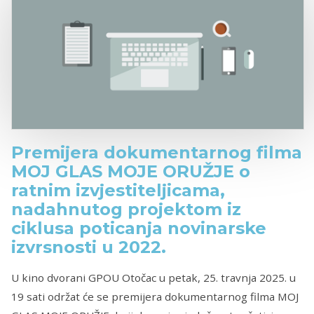
Premijera dokumentarnog filma
MOJ GLAS MOJE ORUŽJE o
ratnim izvjestiteljicama,
nadahnutog projektom iz
ciklusa poticanja novinarske
izvrsnosti u 2022.
U kino dvorani GPOU Otočac u petak, 25. travnja 2025. u
19 sati održat će se premijera dokumentarnog filma MOJ