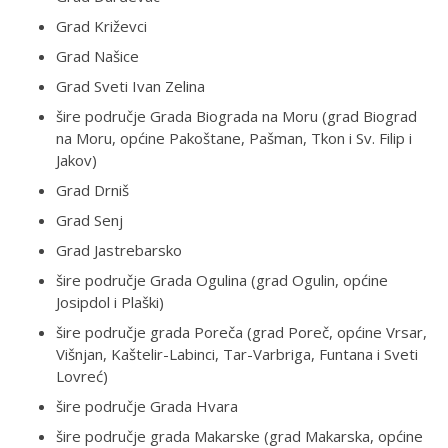
Grad Križevci
Grad Našice
Grad Sveti Ivan Zelina
šire područje Grada Biograda na Moru (grad Biograd
na Moru, općine Pakoštane, Pašman, Tkon i Sv. Filip i
Jakov)
Grad Drniš
Grad Senj
Grad Jastrebarsko
šire područje Grada Ogulina (grad Ogulin, općine
Josipdol i Plaški)
šire područje grada Poreča (grad Poreč, općine Vrsar,
Višnjan, Kaštelir-Labinci, Tar-Varbriga, Funtana i Sveti
Lovreć)
šire područje Grada Hvara
šire područje grada Makarske (grad Makarska, općine