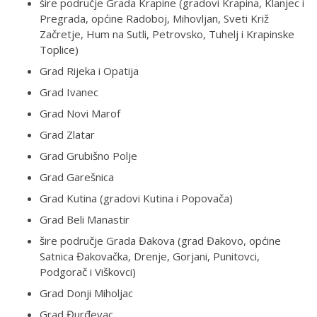
šire područje Grada Krapine (gradovi Krapina, Klanjec i
Pregrada, općine Radoboj, Mihovljan, Sveti Križ
Začretje, Hum na Sutli, Petrovsko, Tuhelj i Krapinske
Toplice)
Grad Rijeka i Opatija
Grad Ivanec
Grad Novi Marof
Grad Zlatar
Grad Grubišno Polje
Grad Garešnica
Grad Kutina (gradovi Kutina i Popovača)
Grad Beli Manastir
šire područje Grada Đakova (grad Đakovo, općine
Satnica Đakovačka, Drenje, Gorjani, Punitovci,
Podgorač i Viškovci)
Grad Donji Miholjac
Grad Đurđevac