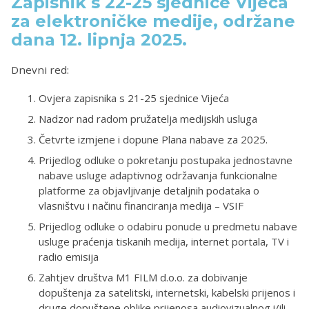
Zapisnik s 22-25 sjednice Vijeća
za elektroničke medije, održane
dana 12. lipnja 2025.
Dnevni red:
Ovjera zapisnika s 21-25 sjednice Vijeća
Nadzor nad radom pružatelja medijskih usluga
Četvrte izmjene i dopune Plana nabave za 2025.
Prijedlog odluke o pokretanju postupaka jednostavne
nabave usluge adaptivnog održavanja funkcionalne
platforme za objavljivanje detaljnih podataka o
vlasništvu i načinu financiranja medija – VSIF
Prijedlog odluke o odabiru ponude u predmetu nabave
usluge praćenja tiskanih medija, internet portala, TV i
radio emisija
Zahtjev društva M1 FILM d.o.o. za dobivanje
dopuštenja za satelitski, internetski, kabelski prijenos i
druge dopuštene oblike prijenosa audiovizualnog i/ili