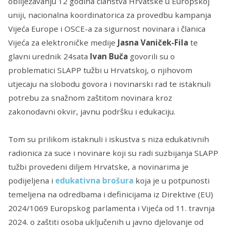
obilježavanju 12 godina članstva Hrvatske u Europskoj
uniji, nacionalna koordinatorica za provedbu kampanja
Vijeća Europe i OSCE-a za sigurnost novinara i članica
Vijeća za elektroničke medije
Jasna Vaniček-Fila
te
glavni urednik 24sata
Ivan Buča
govorili su o
problematici SLAPP tužbi u Hrvatskoj, o njihovom
utjecaju na slobodu govora i novinarski rad te istaknuli
potrebu za snažnom zaštitom novinara kroz
zakonodavni okvir, javnu podršku i edukaciju.
Tom su prilikom istaknuli i iskustva s niza edukativnih
radionica za suce i novinare koji su radi suzbijanja SLAPP
tužbi provedeni diljem Hrvatske, a novinarima je
podijeljena i
edukativna brošura
koja je u potpunosti
temeljena na odredbama i definicijama iz Direktive (EU)
2024/1069 Europskog parlamenta i Vijeća od 11. travnja
2024. o zaštiti osoba uključenih u javno djelovanje od