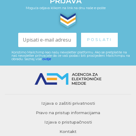
PRIJAVA
Moguća odjava klikom na link na dnu naše e-pošte
Koristimo Mailchimp kao našu newsletter platformu. Ako se pretplatite na
naš newsletter prihvaćate da će vaši podaci biti proslijeđeni Mailchimpu na
obradu. Saznaj više
ovdje
.
Izjava o zaštiti privatnosti
Pravo na pristup informacijama
Izjava o pristupačnosti
Kontakt