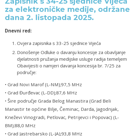
Zapisnik s 34-25 sjednice Vijeća
za elektroničke medije, održane
dana 2. listopada 2025.
Dnevni red:
Ovjera zapisnika s 33-25 sjednice Vijeća
Donošenje Odluke o davanju koncesije za obavljanje
djelatnosti pružanja medijske usluge radija temeljem
Obavijesti o namjeri davanja koncesija br. 7/25 za
područje:
• Grad Novi Marof (L-NM);97,5 MHz
• Grad Đurđevac (L-DD);87,6 MHz
• Šire područje Grada Belog Manastira (Grad Beli
Manastir te općine Bilje, Čeminac, Darda, Jagodnjak,
Kneževi Vinogradi, Petlovac, Petrijevci i Popovac) (L-
BM);88,0 MHz
• Grad Jastrebarsko (L-JA);93,8 MHz