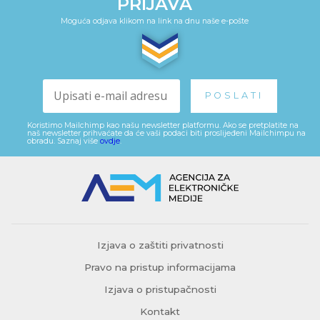
PRIJAVA
Moguća odjava klikom na link na dnu naše e-pošte
Koristimo Mailchimp kao našu newsletter platformu. Ako se pretplatite na
naš newsletter prihvaćate da će vaši podaci biti proslijeđeni Mailchimpu na
obradu. Saznaj više
ovdje
.
Izjava o zaštiti privatnosti
Pravo na pristup informacijama
Izjava o pristupačnosti
Kontakt