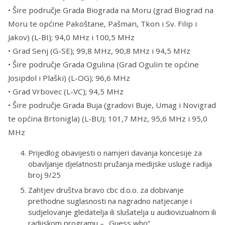
• Šire područje Grada Biograda na Moru (grad Biograd na
Moru te općine Pakoštane, Pašman, Tkon i Sv. Filip i
Jakov) (L-BI); 94,0 MHz i 100,5 MHz
• Grad Senj (G-SE); 99,8 MHz, 90,8 MHz i 94,5 MHz
• Šire područje Grada Ogulina (Grad Ogulin te općine
Josipdol i Plaški) (L-OG); 96,6 MHz
• Grad Vrbovec (L-VC); 94,5 MHz
• Šire područje Grada Buja (gradovi Buje, Umag i Novigrad
te općina Brtonigla) (L-BU); 101,7 MHz, 95,6 MHz i 95,0
MHz
Prijedlog obavijesti o namjeri davanja koncesije za
obavljanje djelatnosti pružanja medijske usluge radija
broj 9/25
Zahtjev društva bravo cbc d.o.o. za dobivanje
prethodne suglasnosti na nagradno natjecanje i
sudjelovanje gledatelja ili slušatelja u audiovizualnom ili
radijskom programu – „Guess who“