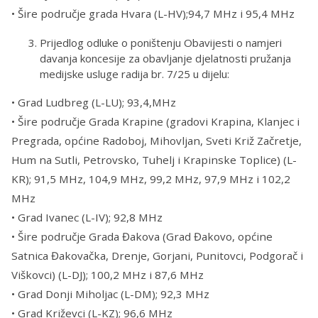
• Šire područje grada Hvara (L-HV);94,7 MHz i 95,4 MHz
Prijedlog odluke o poništenju Obavijesti o namjeri
davanja koncesije za obavljanje djelatnosti pružanja
medijske usluge radija br. 7/25 u dijelu:
• Grad Ludbreg (L-LU); 93,4,MHz
• Šire područje Grada Krapine (gradovi Krapina, Klanjec i
Pregrada, općine Radoboj, Mihovljan, Sveti Križ Začretje,
Hum na Sutli, Petrovsko, Tuhelj i Krapinske Toplice) (L-
KR); 91,5 MHz, 104,9 MHz, 99,2 MHz, 97,9 MHz i 102,2
MHz
• Grad Ivanec (L-IV); 92,8 MHz
• Šire područje Grada Đakova (Grad Đakovo, općine
Satnica Đakovačka, Drenje, Gorjani, Punitovci, Podgorač i
Viškovci) (L-DJ); 100,2 MHz i 87,6 MHz
• Grad Donji Miholjac (L-DM); 92,3 MHz
• Grad Križevci (L-KZ); 96,6 MHz