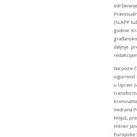
održavanje
Pravosudne
(SLAPP tuž
godine. K
građanskom
daljnje pr
redakcijam
Na poziv č
sigurnost 
u Upravi z
transforma
kriminalit
Vedrana Pe
Miljuš, pr
Hitner Jan
Europske f