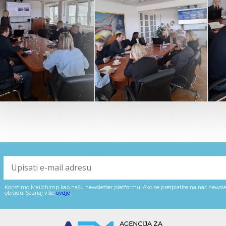
Koristimo Mailchimp kao našu newsletter platformu. Ako se pretplatite na naš newslet
obradu. Saznaj više
ovdje
.