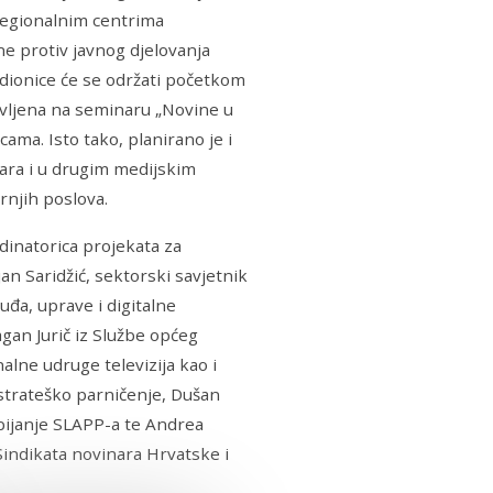
regionalnim centrima
e protiv javnog djelovanja
dionice će se održati početkom
vljena na seminaru „Novine u
ama. Isto tako, planirano je i
nara i u drugim medijskim
rnjih poslova.
rdinatorica projekata za
n Saridžić, sektorski savjetnik
đa, uprave i digitalne
agan Jurič iz Službe općeg
alne udruge televizija kao i
 strateško parničenje, Dušan
zbijanje SLAPP-a te Andrea
 Sindikata novinara Hrvatske i