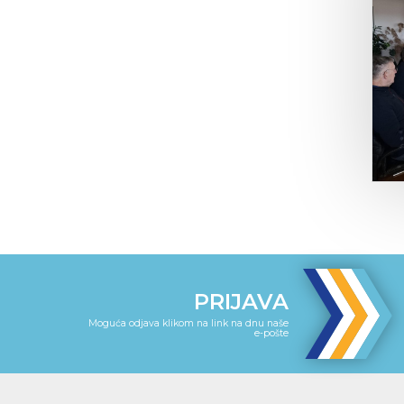
PRIJAVA
Moguća odjava klikom na link na dnu naše
e-pošte