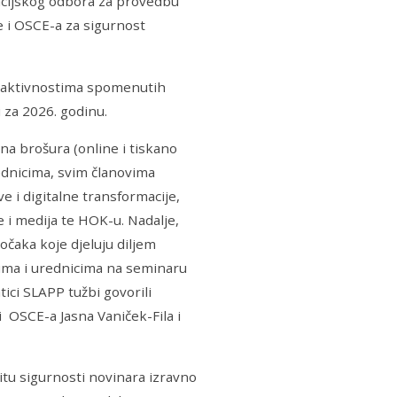
cijskog odbora za provedbu
e i OSCE-a za sigurnost
m aktivnostima spomenutih
 za 2026. godinu.
na brošura (online i tiskano
rednicima, svim članovima
 i digitalne transformacije,
 i medija te HOK-u. Nadalje,
očaka koje djeluju diljem
rima i urednicima na seminaru
ci SLAPP tužbi govorili
i OSCE-a Jasna Vaniček-Fila i
itu sigurnosti novinara izravno