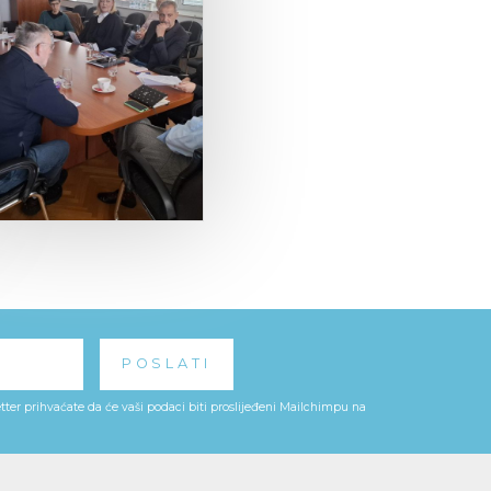
ter prihvaćate da će vaši podaci biti proslijeđeni Mailchimpu na