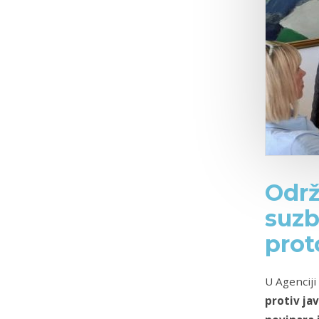
Održ
suzb
prot
U Agenciji
protiv ja