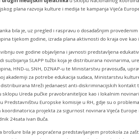
i drugih medijskih djelatnika
u sklopu Nacionalnog koordina
jskog plana razvoja kulture i medija te kampanja Vijeća Europ
anka bila je, uz pregled i raspravu o dosadašnjim provedeni
pina tijekom godine, izrada plana aktivnosti do kraja ove kao i
svibnju ove godine objavljena i javnosti predstavljena edukativ
adi suzbijanja SLAPP tužbi koja je distribuirana novinarima, u
pina, HND-u, SNH, DZNAP-u te Ministarstvu pravosuđa, uprave
j akademiji za potrebe edukacija sudaca, Ministarstvu kulture
 distribuirana Mreži jedanaest anti-diskriminacijskih kontakt t
 sklopu Ureda pučke pravobraniteljice kao i lokalnim novina
 Predstavništvu Europske komisije u RH, gdje su o problemati
 koordinatorica projekta za sigurnost novinara Vijeća Europe 
dnik 24sata Ivan Buča.
ja brošure bila je popraćena predstavljanjem protokola za zašt