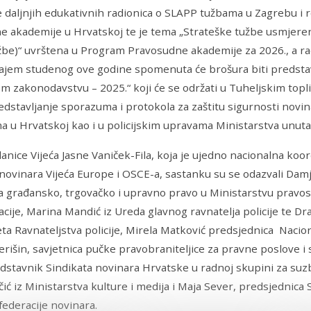
 daljnjih edukativnih radionica o SLAPP tužbama u Zagrebu i 
 akademije u Hrvatskoj te je tema „Strateške tužbe usmjeren
be)“ uvrštena u Program Pravosudne akademije za 2026., a ra
rajem studenog ove godine spomenuta će brošura biti predsta
 zakonodavstvu – 2025.“ koji će se održati u Tuheljskim toplic
edstavljanje sporazuma i protokola za zaštitu sigurnosti novi
a u Hrvatskoj kao i u policijskim upravama Ministarstva unuta
lanice Vijeća Jasne Vaniček-Fila, koja je ujedno nacionalna koo
novinara Vijeća Europe i OSCE-a, sastanku su se odazvali Damja
a građansko, trgovačko i upravno pravo u Ministarstvu pravosu
cije, Marina Mandić iz Ureda glavnog ravnatelja policije te Dr
eta Ravnateljstva policije, Mirela Matković predsjednica Nacion
rišin, savjetnica pučke pravobraniteljice za pravne poslove i
edstavnik Sindikata novinara Hrvatske u radnoj skupini za su
čić iz Ministarstva kulture i medija i Maja Sever, predsjednica
ederacije novinara.