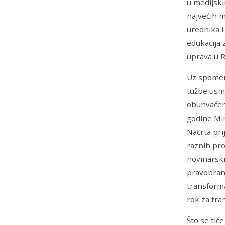
u medijsk
najvećih m
urednika i
edukacija z
uprava u 
Uz spomenu
tužbe usmj
obuhvaćeno
godine Min
Nacrta pri
raznih pro
novinarski
pravobrani
transforma
rok za tra
Što se tič