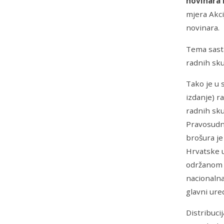
novinara 
mjera Akci
novinara.
Tema sast
radnih sku
Tako je u 
izdanje) r
radnih sku
Pravosudno
brošura je
Hrvatske u
održanom u
nacionalna
glavni ure
Distribuci