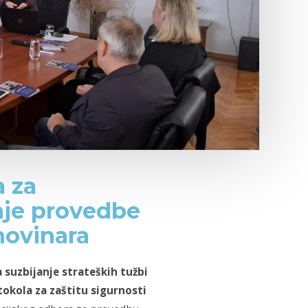
a za
nje provedbe
novinara
 suzbijanje strateških tužbi
tokola za zaštitu sigurnosti