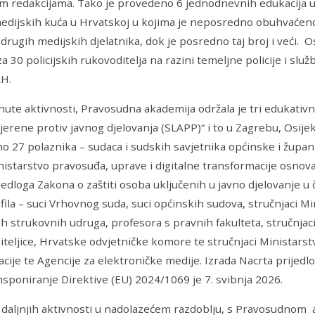
im redakcijama. Tako je provedeno 6 jednodnevnih edukacija 
edijskih kuća u Hrvatskoj u kojima je neposredno obuhvaćeno
 drugih medijskih djelatnika, dok je posredno taj broj i veći. 
a 30 policijskih rukovoditelja na razini temeljne policije i služ
RH.
te aktivnosti, Pravosudna akademija održala je tri edukativn
erene protiv javnog djelovanja (SLAPP)“ i to u Zagrebu, Osijeku
 27 polaznika – sudaca i sudskih savjetnika općinske i župan
istarstvo pravosuđa, uprave i digitalne transformacije osnova
jedloga Zakona o zaštiti osoba uključenih u javno djelovanje u 
fila – suci Vrhovnog suda, suci općinskih sudova, stručnjaci Min
h strukovnih udruga, profesora s pravnih fakulteta, stručnjac
teljice, Hrvatske odvjetničke komore te stručnjaci Ministarst
cije te Agencije za elektroničke medije. Izrada Nacrta prijedlog
nsponiranje Direktive (EU) 2024/1069 je 7. svibnja 2026.
e daljnjih aktivnosti u nadolazećem razdoblju, s Pravosudno