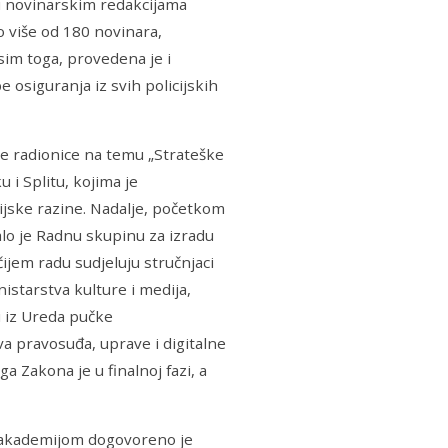
u novinarskim redakcijama
 više od 180 novinara,
Osim toga, provedena je i
be osiguranja iz svih policijskih
e radionice na temu „Strateške
 i Splitu, kojima je
ijske razine. Nadalje, početkom
lo je Radnu skupinu za izradu
čijem radu sudjeluju stručnjaci
istarstva kulture i medija,
i iz Ureda pučke
va pravosuđa, uprave i digitalne
a Zakona je u finalnoj fazi, a
m akademijom dogovoreno je