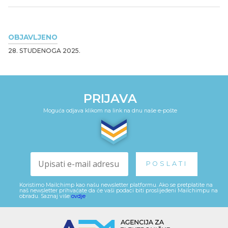
OBJAVLJENO
28. STUDENOGA 2025.
PRIJAVA
Moguća odjava klikom na link na dnu naše e-pošte
Koristimo Mailchimp kao našu newsletter platformu. Ako se pretplatite na
naš newsletter prihvaćate da će vaši podaci biti proslijeđeni Mailchimpu na
obradu. Saznaj više
ovdje
.