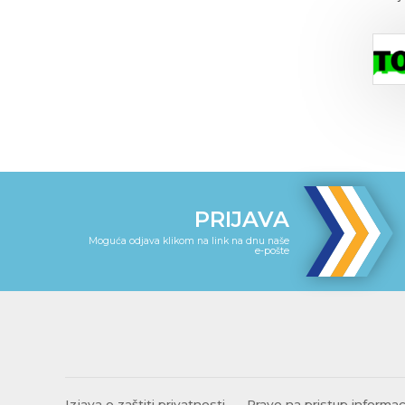
PRIJAVA
Moguća odjava klikom na link na dnu naše
e-pošte
Izjava o zaštiti privatnosti
Pravo na pristup informa