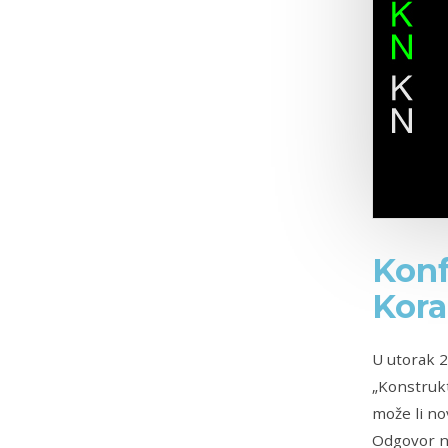
Konf
Kora
U utorak 2
„Konstrukt
može li no
Odgovor na