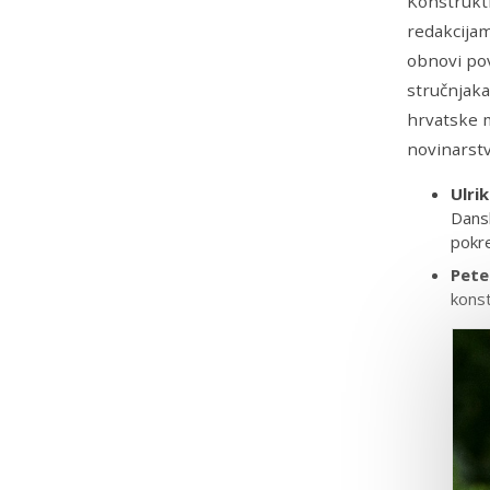
Konstrukti
redakcijam
obnovi pov
stručnjaka
hrvatske m
novinarstv
Ulri
Dansk
pokre
Pete
konst