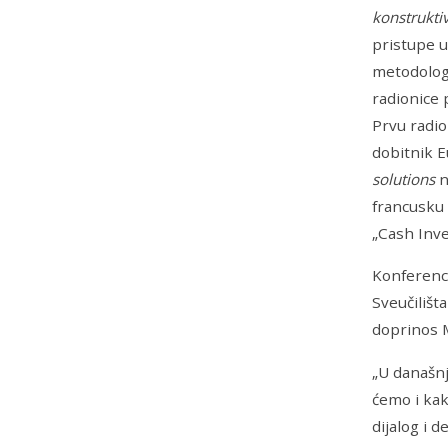
konstrukti
pristupe u
metodolog
radionice 
Prvu radio
dobitnik E
solutions
n
francusku 
„Cash Inve
Konferenci
Sveučilišt
doprinos 
„U današnj
ćemo i kak
dijalog i 