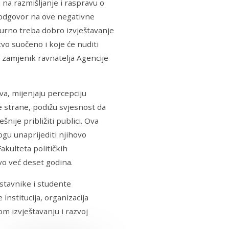
na razmišljanje i raspravu o
 odgovor na ove negativne
igurno treba dobro izvještavanje
vo suočeno i koje će nuditi
, zamjenik ravnatelja Agencije
a, mijenjaju percepciju
ge strane, podižu svjesnost da
nije približiti publici. Ova
ogu unaprijediti njihovo
Fakulteta političkih
o već deset godina.
stavnike i studente
institucija, organizacija
m izvještavanju i razvoj