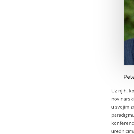
Pete
Uz njih, k
novinarski
u svojim z
paradigmu.
konferenci
urednicima