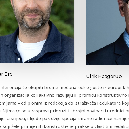
r Bro
Ulrik Haagerup
onferencija će okupiti brojne međunarodne goste iz europskih r
h organizacija koji aktivno razvijaju ili promiču konstruktivno
emljama – od pionira iz redakcija do istraživača i edukatora ko
 Njima će se u raspravi pridružiti i brojni novinari i urednici
je, u srijedu, slijede pak dvije specijalizirane radionice namij
 koji žele primijeniti konstruktivne prakse u vlastitim redakci