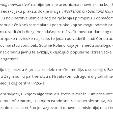
vnog novinarstva
“ namijenjena je urednicima i novinarima koji 
 redakcijsku praksu, dok je druga „
Workshop on Solutions Jour
iju novinarstva usmjerenog na rješenja i primjenu u domaće
ponudit će konkretne alate i postupke koji se mogu odmah pr
nicu vodi Orla Borg, nekadašnji istraživački novinar danskog d
uropske novinske nagrade, te jedan od vodećih ljudi Construct
ovinarstvu vodi, pak, Sophie Roland koja je, između ostaloga, v
nacionalnu javnu televiziju, uključujući popularne istraživačk
stigation“.
ju organizira Agencija za elektroničke medije, u suradnji s Fa
a u Zagrebu i u partnerstvu s Hrvatskom udrugom digitalnih i
Medijskog centra FPZG-a.
em svijetu, u kojem algoritmi društvenih mreža i umjetna intel
o biti informirani, i u kojem istodobno rastu netolerancija, i
dezinformacije, nužno je razgovarati o novoj i smislenijoj ulozi 