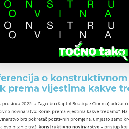
erencija o konstruktivnom 
k prema vijestima kakve t
. prosinca 2025. u Zagrebu (Kaptol Boutique Cinema) održat 
ivno novinarstvo: Korak prema vijestima kakve trebamo“. Na ko
vinarstvo biti pokretač pozitivnih promjena, umjesto samo k
 ovo pitanje traži
konstruktivno novinarstvo
– pristup koji