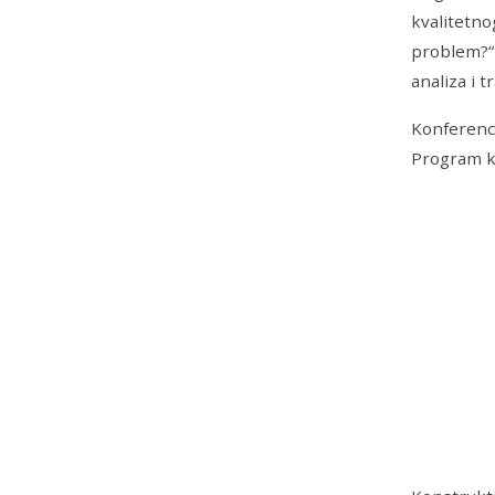
kvalitetnog
problem?“ 
analiza i 
Konferenci
Program k