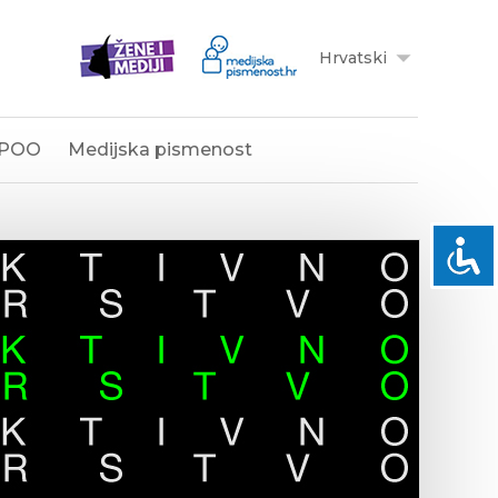
Hrvatski
POO
Medijska pismenost