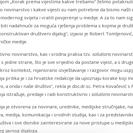
jom „Korak prema vijestima kakve trebamo“ želimo potaknuti 
 novinarstvo i kakve vijesti su nam potrebne da bismo našli
 modernog svijeta i vratili povjerenje u medije. A za to nam s
biti nadahnuće za moguća rješenja problema s kojima je društ
 konstruktivan društveni dijalog“, izjavio je Robert Tomljenović
ničke medije.
ivno novinarstvo, kao i srodna praksa tzv.
solutions
novinarstv
 s jedne strane, što je sve vrijedno da postane vijest, a s dru
kroz kontekst, nijansirano izvještavanje i razgovor mogu uspješ
ja prilika je i za hrvatske redakcije da upoznaju korake koji m
, a onda i naše društvo”, rekla je doc.dr.sc. Petra Kovačević s 
ja istražuje, predaje i radi konstruktivno i
solutions
novinarstv
ja je otvorena za novinare, urednike, medijske stručnjake, na
a, medija, komunikacija i srodnih studija, kao i za predstavnike 
ruštva i sve dionike zainteresirane za nove pristupe u medijsko
eg javnog dijaloga.