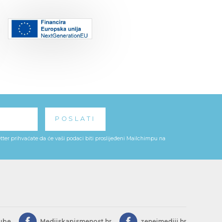
ter prihvaćate da će vaši podaci biti proslijeđeni Mailchimpu na
ube
Medijskapismenost.hr
zeneimediji.hr