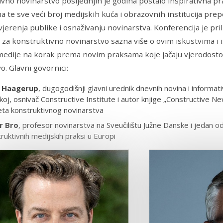
vno novinarstvo posljednjih je godina postalo inspirativna 
a te sve veći broj medijskih kuća i obrazovnih institucija pre
jerenja publike i osnaživanju novinarstva. Konferencija je pri
 za konstruktivno novinarstvo sazna više o ovim iskustvima i is
edije na korak prema novim praksama koje jačaju vjerodostoj
o. Glavni govornici:
k Haagerup
, dugogodišnji glavni urednik dnevnih novina i inform
oj, osnivač Constructive Institute i autor knjige „Constructive 
ta konstruktivnog novinarstva
r Bro
, profesor novinarstva na Sveučilištu Južne Danske i jedan od 
ruktivnih medijskih praksi u Europi