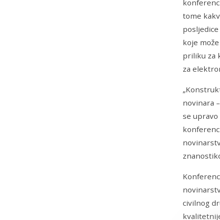
konferenci
tome kakvo
posljedice
koje može 
priliku za
za elektro
„Konstrukt
novinara –
se upravo 
konferenci
novinarstvo
znanostiko
Konferenci
novinarstv
civilnog d
kvalitetnij