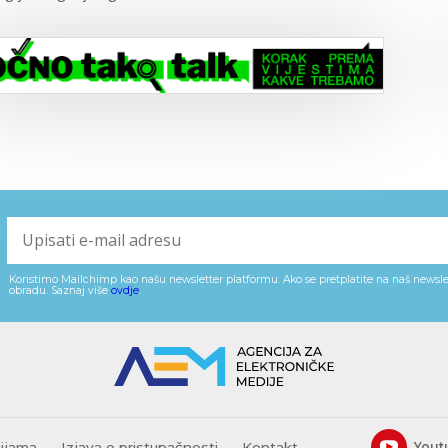
Koristimo Mailchimp kao našu newsletter platformu. Ako se pretplatite na naš newslet
obradu. Saznaj više
ovdje
.
cijama
Izjava o pristupačnosti
Kontakt
Yout