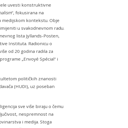
žele uvesti konstruktivne
nalism
“, fokusirana na
m medijskom kontekstu. Obje
imijeniti u svakodnevnom radu.
nevnog lista Jyllands-Posten,
ive Instituta. Radionicu o
iše od 20 godina radila za
e programe „Envoyé Spécial“ i
kultetom političkih znanosti
zdavača (HUDI), uz poseban
igencija sve više biraju o čemu
sključivost, nespremnost na
novinarstva i medija. Stoga