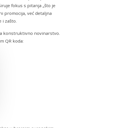
iruje fokus s pitanja „što je
i promocija, već detaljna
 i zašto.
za konstruktivno novinarstvo.
em QR koda: