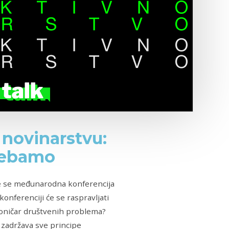
novinarstvu:
rebamo
će se međunarodna konferencija
nferenciji će se raspravljati
roničar društvenih problema?
 zadržava sve principe