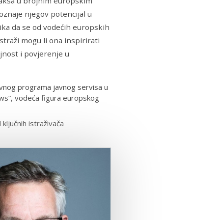
praksa u brojnim europskim
poznaje njegov potencijal u
lika da se od vodećih europskih
traži mogu li ona inspirirati
nost i povjerenje u
ativnog programa javnog servisa u
News“, vodeća figura europskog
ključnih istraživača