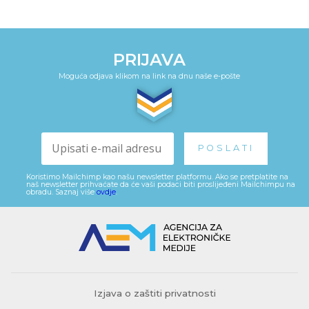
PRIJAVA
Moguća odjava klikom na link na dnu naše e-pošte
Koristimo Mailchimp kao našu newsletter platformu. Ako se pretplatite na
naš newsletter prihvaćate da će vaši podaci biti proslijeđeni Mailchimpu na
obradu. Saznaj više
ovdje
.
Izjava o zaštiti privatnosti