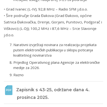
• Grad Ivanec (L-IV); 92,8 MHz – Radio SFM j.d.o.o.
• Šire područje Grada Đakova (Grad Đakovo, općine
Satnica Đakovačka, Drenje, Gorjani, Punitovci, Podgorač i
Viškovci) (L-DJ); 100,2 MHz i 87,6 MHz – Srce Slavonije
j.d.o.o.
Narativni izvještaji novinara za realizaciju projekata
putem elektroničkih publikacija u sklopu poticanja
kvalitetnog novinarstva
Prijedlog Operativnog plana Agencije za elektroničke
medije za 2026.
Razno
Zapisnik s 43-25, održane dana 4. 
prosinca 2025. 