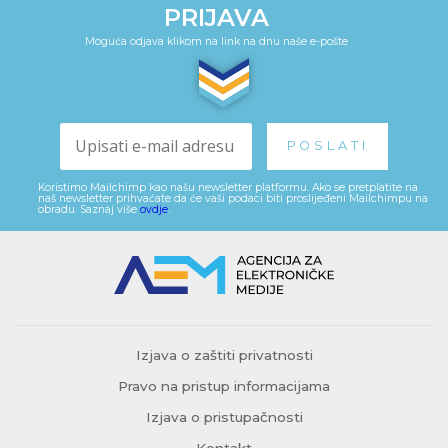
PRIJAVA
Moguća odjava klikom na link na dnu naše e-pošte
Koristimo Mailchimp kao našu newsletter platformu. Ako se pretplatite na
naš newsletter prihvaćate da će vaši podaci biti proslijeđeni Mailchimpu na
obradu. Saznaj više
ovdje
.
Izjava o zaštiti privatnosti
Pravo na pristup informacijama
Izjava o pristupačnosti
Kontakt