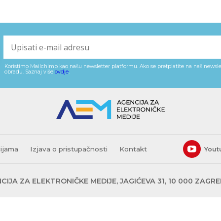
Koristimo Mailchimp kao našu newsletter platformu. Ako se pretplatite na naš newslet
obradu. Saznaj više
ovdje
.
cijama
Izjava o pristupačnosti
Kontakt
Yout
CIJA ZA ELEKTRONIČKE MEDIJE, JAGIĆEVA 31, 10 000 ZAGR