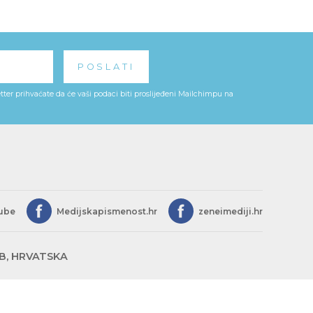
ter prihvaćate da će vaši podaci biti proslijeđeni Mailchimpu na
ube
Medijskapismenost.hr
zeneimediji.hr
EB, HRVATSKA