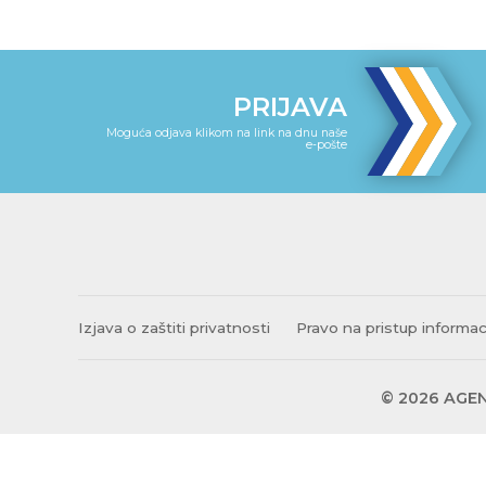
PRIJAVA
Moguća odjava klikom na link na dnu naše
e-pošte
Izjava o zaštiti privatnosti
Pravo na pristup informa
© 2026 AGEN