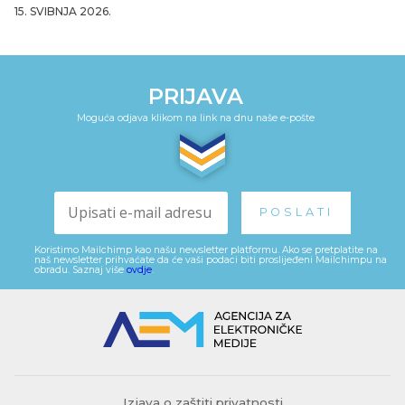
15. SVIBNJA 2026.
PRIJAVA
Moguća odjava klikom na link na dnu naše e-pošte
Koristimo Mailchimp kao našu newsletter platformu. Ako se pretplatite na
naš newsletter prihvaćate da će vaši podaci biti proslijeđeni Mailchimpu na
obradu. Saznaj više
ovdje
.
Izjava o zaštiti privatnosti