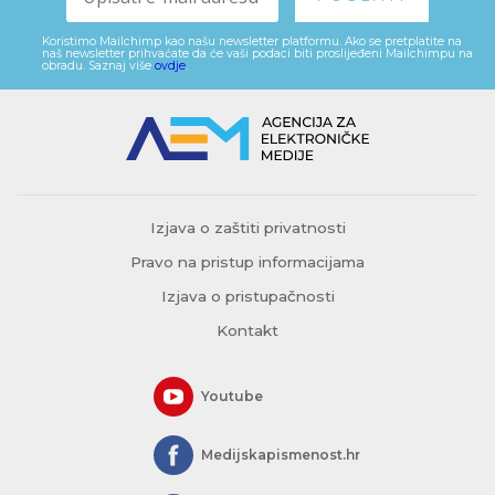
Koristimo Mailchimp kao našu newsletter platformu. Ako se pretplatite na
naš newsletter prihvaćate da će vaši podaci biti proslijeđeni Mailchimpu na
obradu. Saznaj više
ovdje
.
Izjava o zaštiti privatnosti
Pravo na pristup informacijama
Izjava o pristupačnosti
Kontakt
Youtube
Medijskapismenost.hr