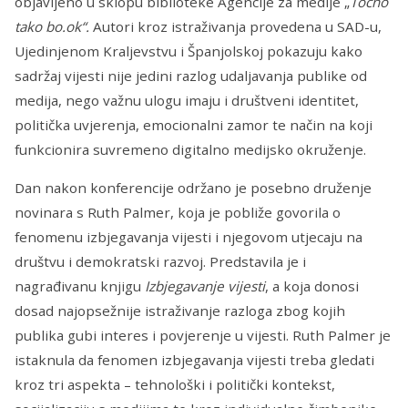
objavljeno u sklopu biblioteke Agencije za medije „
Točno
tako bo.ok“.
Autori kroz istraživanja provedena u SAD-u,
Ujedinjenom Kraljevstvu i Španjolskoj pokazuju kako
sadržaj vijesti nije jedini razlog udaljavanja publike od
medija, nego važnu ulogu imaju i društveni identitet,
politička uvjerenja, emocionalni zamor te način na koji
funkcionira suvremeno digitalno medijsko okruženje.
Dan nakon konferencije održano je posebno druženje
novinara s Ruth Palmer, koja je pobliže govorila o
fenomenu izbjegavanja vijesti i njegovom utjecaju na
društvu i demokratski razvoj. Predstavila je i
nagrađivanu knjigu
Izbjegavanje vijesti
, a koja donosi
dosad najopsežnije istraživanje razloga zbog kojih
publika gubi interes i povjerenje u vijesti. Ruth Palmer je
istaknula da fenomen izbjegavanja vijesti treba gledati
kroz tri aspekta – tehnološki i politički kontekst,