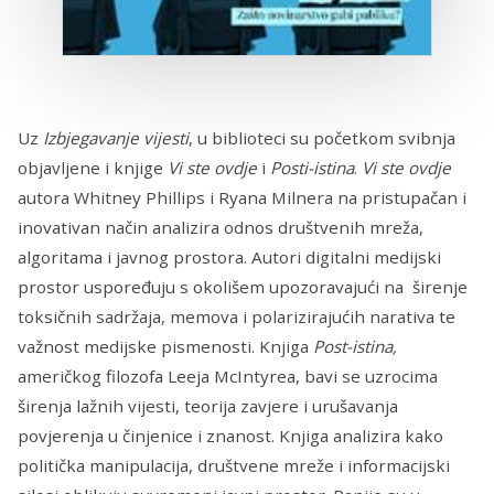
Uz
Izbjegavanje vijesti
, u biblioteci su početkom svibnja
objavljene i knjige
Vi ste ovdje
i
Posti-istina
.
Vi ste ovdje
autora Whitney Phillips i Ryana Milnera na pristupačan i
inovativan način analizira odnos društvenih mreža,
algoritama i javnog prostora. Autori digitalni medijski
prostor uspoređuju s okolišem upozoravajući na širenje
toksičnih sadržaja, memova i polarizirajućih narativa te
važnost medijske pismenosti. Knjiga
Post-istina,
američkog filozofa Leeja McIntyrea, bavi se uzrocima
širenja lažnih vijesti, teorija zavjere i urušavanja
povjerenja u činjenice i znanost. Knjiga analizira kako
politička manipulacija, društvene mreže i informacijski