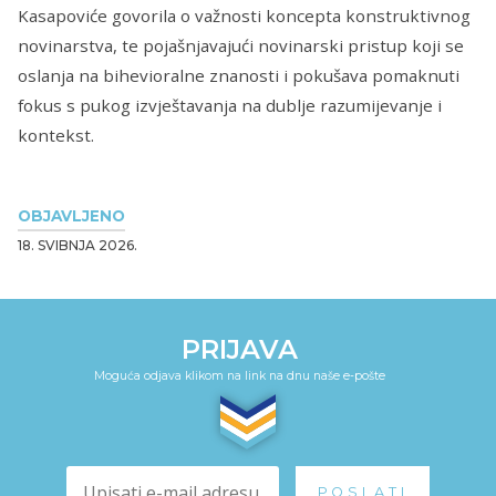
Kasapoviće govorila o važnosti koncepta konstruktivnog
novinarstva, te pojašnjavajući novinarski pristup koji se
oslanja na bihevioralne znanosti i pokušava pomaknuti
fokus s pukog izvještavanja na dublje razumijevanje i
kontekst.
OBJAVLJENO
18. SVIBNJA 2026.
PRIJAVA
Moguća odjava klikom na link na dnu naše e-pošte