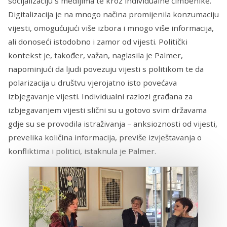
socijalizaciju s medijima te kroz individualne čimbenike.
Digitalizacija je na mnogo načina promijenila konzumaciju
vijesti, omogućujući više izbora i mnogo više informacija,
ali donoseći istodobno i zamor od vijesti. Politički
kontekst je, također, važan, naglasila je Palmer,
napominjući da ljudi povezuju vijesti s politikom te da
polarizacija u društvu vjerojatno isto povećava
izbjegavanje vijesti. Individualni razlozi građana za
izbjegavanjem vijesti slični su u gotovo svim državama
gdje su se provodila istraživanja – anksioznosti od vijesti,
prevelika količina informacija, previše izvještavanja o
konfliktima i politici, istaknula je Palmer.