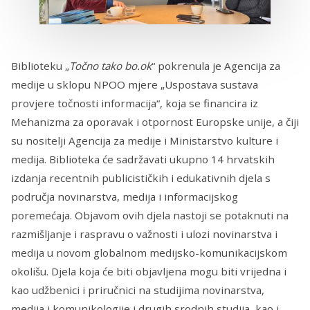
Biblioteku „
Točno tako bo.ok
“ pokrenula je Agencija za
medije u sklopu NPOO mjere „Uspostava sustava
provjere točnosti informacija“, koja se financira iz
Mehanizma za oporavak i otpornost Europske unije, a čiji
su nositelji Agencija za medije i Ministarstvo kulture i
medija. Biblioteka će sadržavati ukupno 14 hrvatskih
izdanja recentnih publicističkih i edukativnih djela s
područja novinarstva, medija i informacijskog
poremećaja. Objavom ovih djela nastoji se potaknuti na
razmišljanje i raspravu o važnosti i ulozi novinarstva i
medija u novom globalnom medijsko-komunikacijskom
okolišu. Djela koja će biti objavljena mogu biti vrijedna i
kao udžbenici i priručnici na studijima novinarstva,
medija i komunikologije i drugih srodnih studija, kao i