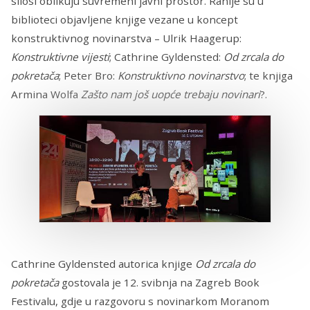
silosi oblikuju suvremeni javni prostor. Ranije su u
biblioteci objavljene knjige vezane u koncept
konstruktivnog novinarstva – Ulrik Haagerup:
Konstruktivne vijesti
; Cathrine Gyldensted:
Od zrcala do
pokretača
; Peter Bro:
Konstruktivno novinarstvo
; te knjiga
Armina Wolfa
Zašto nam još uopće trebaju novinari
?.
Cathrine Gyldensted autorica knjige
Od zrcala do
pokretača
gostovala je 12. svibnja na Zagreb Book
Festivalu, gdje u razgovoru s novinarkom Moranom