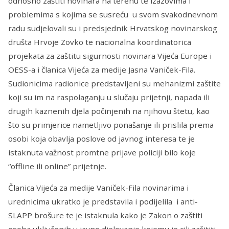
odnosno zaštiti novinara na terenu te izazovima i
problemima s kojima se susreću u svom svakodnevnom
radu sudjelovali su i predsjednik Hrvatskog novinarskog
društa Hrvoje Zovko te nacionalna koordinatorica
projekata za zaštitu sigurnosti novinara Vijeća Europe i
OESS-a i članica Vijeća za medije Jasna Vaniček-Fila.
Sudionicima radionice predstavljeni su mehanizmi zaštite
koji su im na raspolaganju u slučaju prijetnji, napada ili
drugih kaznenih djela počinjenih na njihovu štetu, kao
što su primjerice nametljivo ponašanje ili prislila prema
osobi koja obavlja poslove od javnog interesa te je
istaknuta važnost promtne prijave policiji bilo koje
“offline ili online” prijetnje.
Članica Vijeća za medije Vaniček-Fila novinarima i
urednicima ukratko je predstavila i podijelila i anti-
SLAPP brošure te je istaknula kako je Zakon o zaštiti
osoba uključenih u javno djelovanje kojemu je cilj zašititi