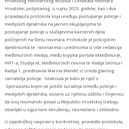
Hrvatskog novinarskog društva i Sindikata novinara
Hrvatske, potpisanog u rujnu 2023. godine, kao i dva
pripadajuća protokola koja uređuju postupanje policije i
medijskih djelatnika na javnim okupljanjima te
postupanje policije u slučajevima kaznenih djela
počinjenih na štetu novinara. Protokole je policijskim
djelatnicima te novinarima i urednicima iz više redakcija
međimurskih medija, među kojijma portala eMeđimurje,
HRT-a, Studija M, Međimurskih novina te Radija Selnica i
Radija 1, predstavila Marina Mandić iz Ureda glavnog
ravnatelja policije. Istaknula je kako je riječ o
Sporazumu kojim se potiče suradnja između policije i
medijskih djelatnika, vezano uz njihovu zaštitu i činjenicu
da svoj novinarski posao u Republici Hrvatskoj trebaju
obavljati u sigurnom okruženju, nesmetano i slobodno.
U zajedničkoj raspravi o konkretnoj provedbi protokola,