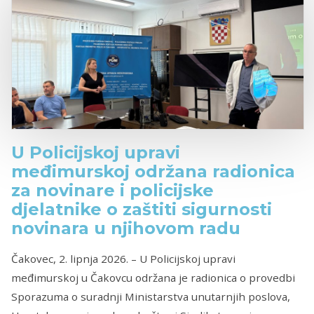
U Policijskoj upravi
međimurskoj održana radionica
za novinare i policijske
djelatnike o zaštiti sigurnosti
novinara u njihovom radu
Čakovec, 2. lipnja 2026. – U Policijskoj upravi
međimurskoj u Čakovcu održana je radionica o provedbi
Sporazuma o suradnji Ministarstva unutarnjih poslova,