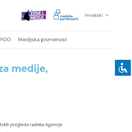
Hrvatski
POO
Medijska pismenost
za medije,
skih pregleda radnika Agencije