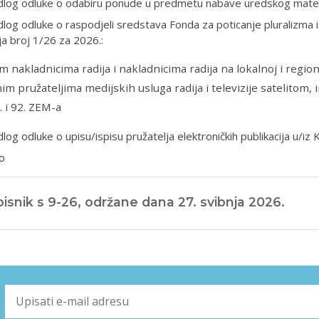
edlog odluke o odabiru ponude u predmetu nabave uredskog mater
dlog odluke o raspodjeli sredstava Fonda za poticanje pluralizma i
a broj 1/26 za 2026.:
m nakladnicima radija i nakladnicima radija na lokalnoj i region
nim pružateljima medijskih usluga radija i televizije satelitom,
. i 92. ZEM-a
dlog odluke o upisu/ispisu pružatelja elektroničkih publikacija u/iz 
o
isnik s 9-26, održane dana 27. svibnja 2026.