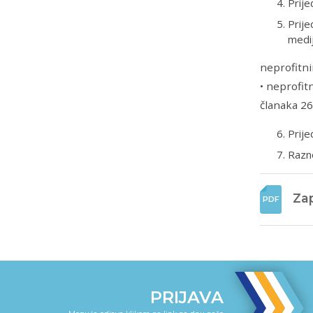
Prij
Prije
medij
neprofitni
• neprofit
članaka 26
Prije
Razn
Zap
PRIJAVA