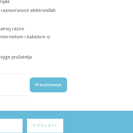
ijala
 raznovrsnosti elektroničkih
alnoj razini
 internetom i kabelom iz
Knjige pružatelja
Preuzimanje