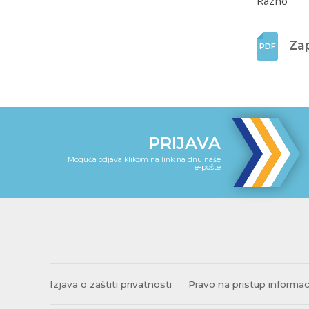
Zap
PRIJAVA
Moguća odjava klikom na link na dnu naše
e-pošte
Izjava o zaštiti privatnosti
Pravo na pristup informa