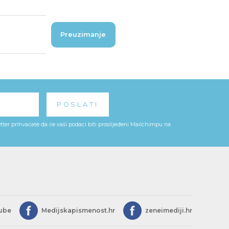
Preuzimanje
ter prihvaćate da će vaši podaci biti proslijeđeni Mailchimpu na
ube
Medijskapismenost.hr
zeneimediji.hr