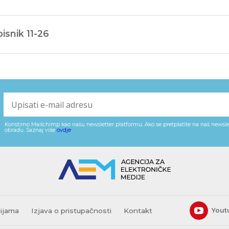
Razno
isnik 11-26
Koristimo Mailchimp kao našu newsletter platformu. Ako se pretplatite na naš newslet
obradu. Saznaj više
ovdje
.
cijama
Izjava o pristupačnosti
Kontakt
Yout