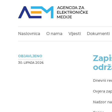
Naslovnica
O nama
Vijesti
Dokumenti
Zapi
OBJAVLJENO
30. LIPNJA 2026.
održ
Dnevni re
Ovjera zap
Nadzor na