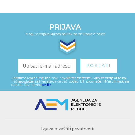
PRIJAVA
Moguća odjava klikom na link na dnu naše e-pošte
Koristimo Mailchimp kao našu newsletter platformu. Ako se pretplatite na
naš newsletter prihvaćate da će vaši podaci biti proslijeđeni Mailchimpu na
obradu. Saznaj više
ovdje
.
Izjava o zaštiti privatnosti