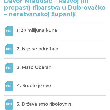
Davor Mladošić – Razvoj (ili
propast) ribarstva u Dubrovačko
– neretvanskoj županiji
1. 37 milijuna kuna
2. Nije se odustalo
3. Mato Oberan
4. Srdele je sve
5. Država smo ribolovnih