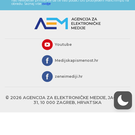
naš newsletter prihvaćate da će vaši podaci biti proslijeđeni Mailchimpu na
obradu. Saznaj više
ovdje
.
Youtube
Medijskapismenost.hr
zeneimediji.hr
© 2026 AGENCIJA ZA ELEKTRONIČKE MEDIJE, JAGIĆEVA
31, 10 000 ZAGREB, HRVATSKA