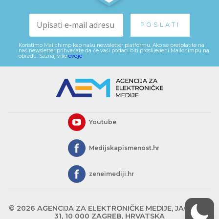
Koristimo Mailchimp kao našu newsletter platformu. Ako se pretplatite na
naš newsletter prihvaćate da će vaši podaci biti proslijeđeni Mailchimpu na
obradu. Saznaj više
ovdje
.
Youtube
Medijskapismenost.hr
zeneimediji.hr
© 2026 AGENCIJA ZA ELEKTRONIČKE MEDIJE, JAGIĆEVA
31, 10 000 ZAGREB, HRVATSKA