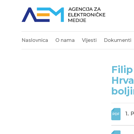
Naslovnica
O nama
Vijesti
Dokumenti
Fili
Hrva
bolj
1. 