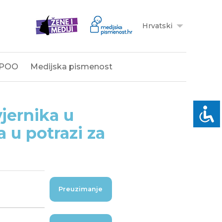
Hrvatski
POO
Medijska pismenost
vjernika u
 u potrazi za
Preuzimanje