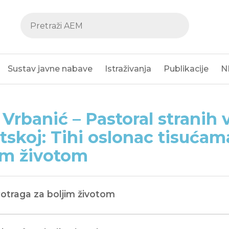
Sustav javne nabave
Istraživanja
Publikacije
N
p Vrbanić – Pastoral stranih 
tskoj: Tihi oslonac tisućama
im životom
Potraga za boljim životom