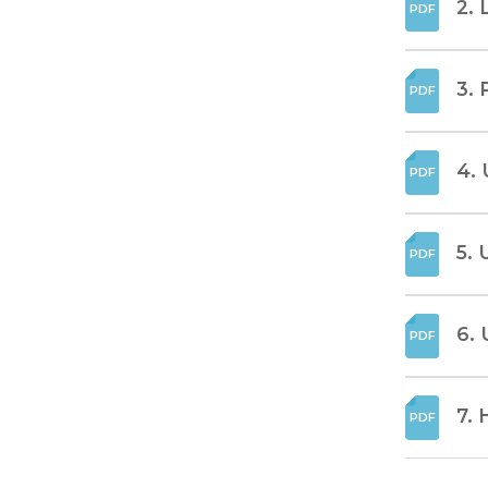
2. 
3. 
4. 
5. 
6. 
7. 